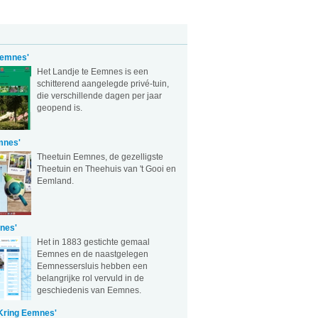
Eemnes'
Het Landje te Eemnes is een
schitterend aangelegde privé-tuin,
die verschillende dagen per jaar
geopend is.
mnes'
Theetuin Eemnes, de gezelligste
Theetuin en Theehuis van 't Gooi en
Eemland.
nes'
Het in 1883 gestichte gemaal
Eemnes en de naastgelegen
Eemnessersluis hebben een
belangrijke rol vervuld in de
geschiedenis van Eemnes.
 Kring Eemnes'