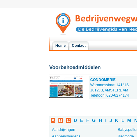
Home
Contact
Voorbehoedmiddelen
CONDOMERIE
Warmoesstraat 141/HS
1012JB, AMSTERDAM
Telefoon: 020-6274174
A
B
C
D
E
F
G
H
I
J
K
L
M
Aandrijvingen
Babyspulle
Aanhangwagens
Badmode