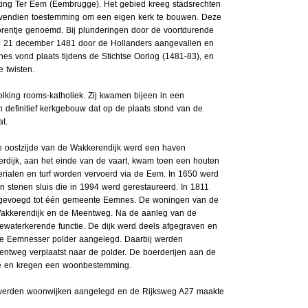
ting Ter Eem (Eembrugge). Het gebied kreeg stadsrechten
vendien toestemming om een eigen kerk te bouwen. Deze
orentje genoemd. Bij plunderingen door de voortdurende
p 21 december 1481 door de Hollanders aangevallen en
s vond plaats tijdens de Stichtse Oorlog (1481-83), en
 twisten.
lking rooms-katholiek. Zij kwamen bijeen in een
 definitief kerkgebouw dat op de plaats stond van de
t.
 oostzijde van de Wakkerendijk werd een haven
erdijk, aan het einde van de vaart, kwam toen een houten
rialen en turf worden vervoerd via de Eem. In 1650 werd
n stenen sluis die in 1994 werd gerestaureerd. In 1811
evoegd tot één gemeente Eemnes. De woningen van de
Wakkerendijk en de Meentweg. Na de aanleg van de
eewaterkerende functie. De dijk werd deels afgegraven en
de Eemnesser polder aangelegd. Daarbij werden
ntweg verplaatst naar de polder. De boerderijen aan de
tie en kregen een woonbestemming.
w werden woonwijken aangelegd en de Rijksweg A27 maakte