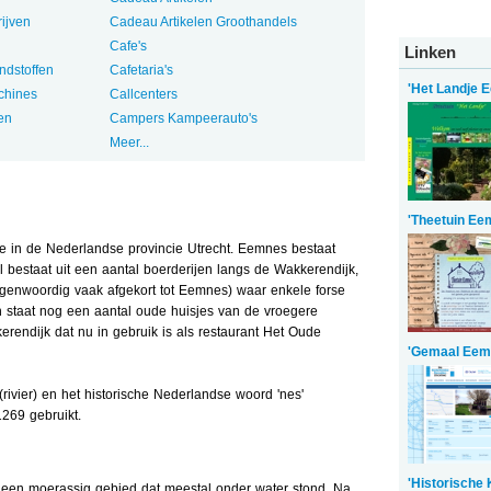
ijven
Cadeau Artikelen Groothandels
Cafe's
Linken
ndstoffen
Cafetaria's
'Het Landje 
chines
Callcenters
en
Campers Kampeerauto's
Meer...
'Theetuin Ee
 in de Nederlandse provincie Utrecht. Eemnes bestaat
 bestaat uit een aantal boerderijen langs de Wakkerendijk,
egenwoordig vaak afgekort tot Eemnes) waar enkele forse
 staat nog een aantal oude huisjes van de vroegere
rendijk dat nu in gebruik is als restaurant Het Oude
'Gemaal Eem
vier) en het historische Nederlandse woord 'nes'
269 gebruikt.
'Historische
en moerassig gebied dat meestal onder water stond. Na