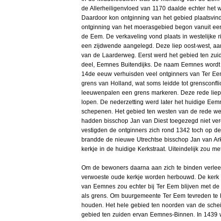
de Allerheiligenvloed van 1170 daalde echter het 
Daardoor kon ontginning van het gebied plaatsvin
ontginning van het moerasgebied begon vanuit ee
de Eem. De verkaveling vond plaats in westelijke r
een zijdwende aangelegd. Deze liep oost-west, aa
van de Laarderweg. Eerst werd het gebied ten zui
deel, Eemnes Buitendijks. De naam Eemnes wordt 
14de eeuw verhuisden veel ontginners van Ter Ee
grens van Holland, wat soms leidde tot grensconfli
leeuwenpalen een grens markeren. Deze rede lie
lopen. De nederzetting werd later het huidige Eem
schepenen. Het gebied ten westen van de rede w
hadden bisschop Jan van Diest toegezegd niet ver
vestigden de ontginners zich rond 1342 toch op 
brandde de nieuwe Utrechtse bisschop Jan van Arkel
kerkje in de huidige Kerkstraat. Uiteindelijk zou me
Om de bewoners daarna aan zich te binden verlee
verwoeste oude kerkje worden herbouwd. De kerk w
van Eemnes zou echter bij Ter Eem blijven met de
als grens. Om buurgemeente Ter Eem tevreden te h
houden. Het hele gebied ten noorden van de sche
gebied ten zuiden ervan Eemnes-Binnen. In 1439 w