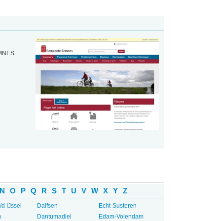
EMNES
N
O
P
Q
R
S
T
U
V
W
X
Y
Z
/d IJssel
Dalfsen
Echt-Susteren
m
Dantumadiel
Edam-Volendam