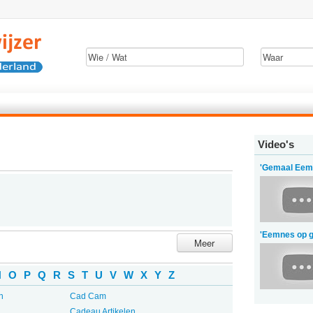
Video's
'Gemaal Eem
'Eemnes op g
Meer
N
O
P
Q
R
S
T
U
V
W
X
Y
Z
n
Cad Cam
Cadeau Artikelen