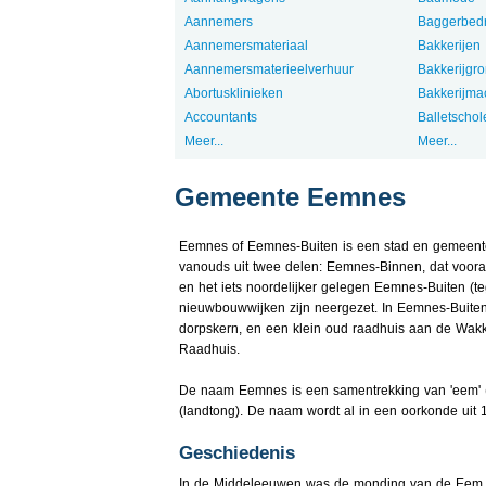
Aannemers
Baggerbedr
Aannemersmateriaal
Bakkerijen
Aannemersmaterieelverhuur
Bakkerijgro
Abortusklinieken
Bakkerijma
Accountants
Balletschol
Meer...
Meer...
Gemeente Eemnes
Eemnes of Eemnes-Buiten is een stad en gemeente
vanouds uit twee delen: Eemnes-Binnen, dat vooral
en het iets noordelijker gelegen Eemnes-Buiten (t
nieuwbouwwijken zijn neergezet. In Eemnes-Buiten
dorpskern, en een klein oud raadhuis aan de Wakke
Raadhuis.
De naam Eemnes is een samentrekking van 'eem' (ri
(landtong). De naam wordt al in een oorkonde uit 1
Geschiedenis
In de Middeleeuwen was de monding van de Eem e