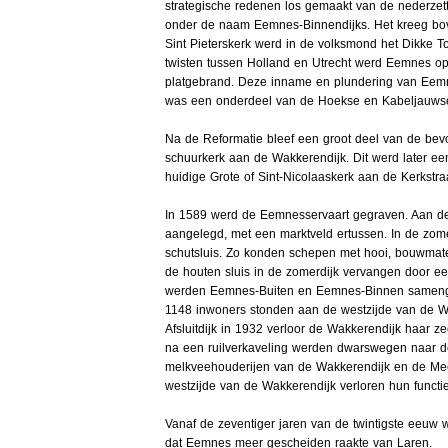
strategische redenen los gemaakt van de nederzet
onder de naam Eemnes-Binnendijks. Het kreeg bo
Sint Pieterskerk werd in de volksmond het Dikke T
twisten tussen Holland en Utrecht werd Eemnes o
platgebrand. Deze inname en plundering van Eemne
was een onderdeel van de Hoekse en Kabeljauwse
Na de Reformatie bleef een groot deel van de bevo
schuurkerk aan de Wakkerendijk. Dit werd later een
huidige Grote of Sint-Nicolaaskerk aan de Kerkstraa
In 1589 werd de Eemnesservaart gegraven. Aan de
aangelegd, met een marktveld ertussen. In de zom
schutsluis. Zo konden schepen met hooi, bouwmate
de houten sluis in de zomerdijk vervangen door ee
werden Eemnes-Buiten en Eemnes-Binnen sameng
1148 inwoners stonden aan de westzijde van de 
Afsluitdijk in 1932 verloor de Wakkerendijk haar z
na een ruilverkaveling werden dwarswegen naar 
melkveehouderijen van de Wakkerendijk en de Mee
westzijde van de Wakkerendijk verloren hun func
Vanaf de zeventiger jaren van de twintigste eeu
dat Eemnes meer gescheiden raakte van Laren.