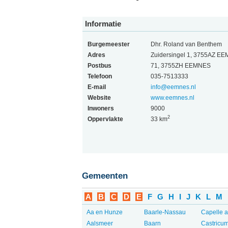
Informatie
Burgemeester
Dhr. Roland van Benthem
Adres
Zuidersingel 1, 3755AZ E
Postbus
71, 3755ZH EEMNES
Telefoon
035-7513333
E-mail
info@eemnes.nl
Website
www.eemnes.nl
Inwoners
9000
2
Oppervlakte
33 km
Gemeenten
A
B
C
D
E
F
G
H
I
J
K
L
M
Aa en Hunze
Baarle-Nassau
Capelle a
Aalsmeer
Baarn
Castricu