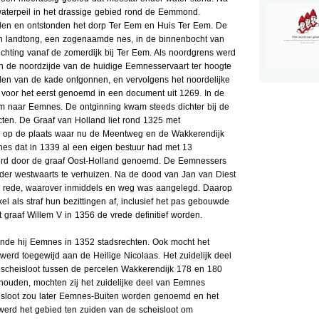
waterpeil in het drassige gebied rond de Eemmond.
den en ontstonden het dorp Ter Eem en Huis Ter Eem. De
n landtong, een zogenaamde nes, in de binnenbocht van
ichting vanaf de zomerdijk bij Ter Eem. Als noordgrens werd
n de noordzijde van de huidige Eemnesservaart ter hoogte
den van de kade ontgonnen, en vervolgens het noordelijke
voor het eerst genoemd in een document uit 1269. In de
m naar Eemnes. De ontginning kwam steeds dichter bij de
cten. De Graaf van Holland liet rond 1325 met
p op de plaats waar nu de Meentweg en de Wakkerendijk
nes dat in 1339 al een eigen bestuur had met 13
erd door de graaf Oost-Holland genoemd. De Eemnessers
der westwaarts te verhuizen. Na de dood van Jan van Diest
de rede, waarover inmiddels en weg was aangelegd. Daarop
 als straf hun bezittingen af, inclusief het pas gebouwde
t graaf Willem V in 1356 de vrede definitief worden.
nde hij Eemnes in 1352 stadsrechten. Ook mocht het
erd toegewijd aan de Heilige Nicolaas. Het zuidelijk deel
 scheisloot tussen de percelen Wakkerendijk 178 en 180
ouden, mochten zij het zuidelijke deel van Eemnes
isloot zou later Eemnes-Buiten worden genoemd en het
erd het gebied ten zuiden van de scheisloot om