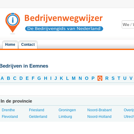
Home
Contact
Bedrijven in Eemnes
A
B
C
D
E
F
G
H
I
J
K
L
M
N
O
P
Q
R
S
T
U
V
In de provincie
Drenthe
Friesland
Groningen
Noord-Brabant
Overij
Flevoland
Gelderland
Limburg
Noord-Holland
Utrech