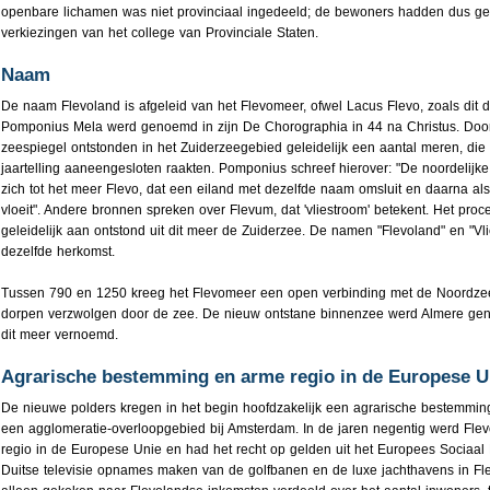
openbare lichamen was niet provinciaal ingedeeld; de bewoners hadden dus g
verkiezingen van het college van Provinciale Staten.
Naam
De naam Flevoland is afgeleid van het Flevomeer, ofwel Lacus Flevo, zoals dit
Pomponius Mela werd genoemd in zijn De Chorographia in 44 na Christus. Door
zeespiegel ontstonden in het Zuiderzeegebied geleidelijk een aantal meren, die
jaartelling aaneengesloten raakten. Pomponius schreef hierover: "De noordelijke
zich tot het meer Flevo, dat een eiland met dezelfde naam omsluit en daarna als
vloeit". Andere bronnen spreken over Flevum, dat 'vliestroom' betekent. Het proc
geleidelijk aan ontstond uit dit meer de Zuiderzee. De namen "Flevoland" en "Vl
dezelfde herkomst.
Tussen 790 en 1250 kreeg het Flevomeer een open verbinding met de Noordzee
dorpen verzwolgen door de zee. De nieuw ontstane binnenzee werd Almere gen
dit meer vernoemd.
Agrarische bestemming en arme regio in de Europese U
De nieuwe polders kregen in het begin hoofdzakelijk een agrarische bestemmin
een agglomeratie-overloopgebied bij Amsterdam. In de jaren negentig werd Fle
regio in de Europese Unie en had het recht op gelden uit het Europees Sociaa
Duitse televisie opnames maken van de golfbanen en de luxe jachthavens in Fle