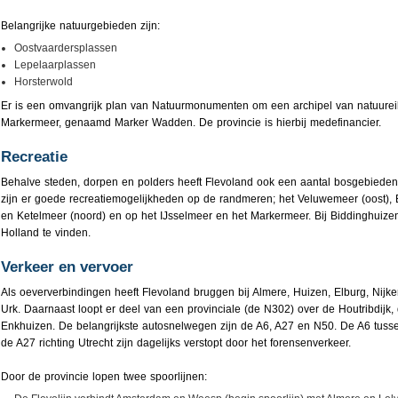
Belangrijke natuurgebieden zijn:
Oostvaardersplassen
Lepelaarplassen
Horsterwold
Er is een omvangrijk plan van Natuurmonumenten om een archipel van natuurei
Markermeer, genaamd Marker Wadden. De provincie is hierbij medefinancier.
Recreatie
Behalve steden, dorpen en polders heeft Flevoland ook een aantal bosgebieden
zijn er goede recreatiemogelijkheden op de randmeren; het Veluwemeer (oost)
en Ketelmeer (noord) en op het IJsselmeer en het Markermeer. Bij Biddinghuizen 
Holland te vinden.
Verkeer en vervoer
Als oeververbindingen heeft Flevoland bruggen bij Almere, Huizen, Elburg, Nijk
Urk. Daarnaast loopt er deel van een provinciale (de N302) over de Houtribdijk, 
Enkhuizen. De belangrijkste autosnelwegen zijn de A6, A27 en N50. De A6 tus
de A27 richting Utrecht zijn dagelijks verstopt door het forensenverkeer.
Door de provincie lopen twee spoorlijnen: