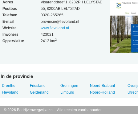
Adres
Visarenddreef 1, 8232PH LELYSTAD
Postbus
55, 8200AB LELYSTAD
Telefoon
0320-265265
E-mail
provincie@flevoland.nl
Website
www.flevoland.nl
Inwoners
423021
2
Oppervlakte
2412 km
In de provincie
Drenthe
Friesland
Groningen
Noord-Brabant
Overij
Flevoland
Gelderland
Limburg
Noord-Holland
Utrech
© 2026 Bedrijvenwegwijzer.nl Alle rechten voorbehouden.