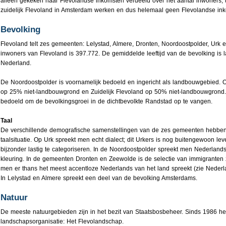
alleen gekeken naar Flevolandse inkomsten verdeeld over het aantal inwoners, t
zuidelijk Flevoland in Amsterdam werken en dus helemaal geen Flevolandse in
Bevolking
Flevoland telt zes gemeenten: Lelystad, Almere, Dronten, Noordoostpolder, Urk e
inwoners van Flevoland is 397.772. De gemiddelde leeftijd van de bevolking is l
Nederland.
De Noordoostpolder is voornamelijk bedoeld en ingericht als landbouwgebied. Oos
op 25% niet-landbouwgrond en Zuidelijk Flevoland op 50% niet-landbouwgrond. V
bedoeld om de bevolkingsgroei in de dichtbevolkte Randstad op te vangen.
Taal
De verschillende demografische samenstellingen van de zes gemeenten hebbe
taalsituatie. Op Urk spreekt men echt dialect; dit Urkers is nog buitengewoon le
bijzonder lastig te categoriseren. In de Noordoostpolder spreekt men Nederlands
kleuring. In de gemeenten Dronten en Zeewolde is de selectie van immigranten
men er thans het meest accentloze Nederlands van het land spreekt (zie Nederl
In Lelystad en Almere spreekt een deel van de bevolking Amsterdams.
Natuur
De meeste natuurgebieden zijn in het bezit van Staatsbosbeheer. Sinds 1986 he
landschapsorganisatie: Het Flevolandschap.