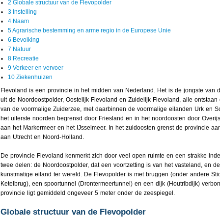
2 Globale structuur van de Flevopolder
3 Instelling
4 Naam
5 Agrarische bestemming en arme regio in de Europese Unie
6 Bevolking
7 Natuur
8 Recreatie
9 Verkeer en vervoer
10 Ziekenhuizen
Flevoland is een provincie in het midden van Nederland. Het is de jongste van d
uit de Noordoostpolder, Oostelijk Flevoland en Zuidelijk Flevoland, alle ontstaa
van de voormalige Zuiderzee, met daarbinnen de voormalige eilanden Urk en Sc
het uiterste noorden begrensd door Friesland en in het noordoosten door Overijs
aan het Markermeer en het IJsselmeer. In het zuidoosten grenst de provincie aan
aan Utrecht en Noord-Holland.
De provincie Flevoland kenmerkt zich door veel open ruimte en een strakke indel
twee delen: de Noordoostpolder, dat een voortzetting is van het vasteland, en de
kunstmatige eiland ter wereld. De Flevopolder is met bruggen (onder andere Sti
Ketelbrug), een spoortunnel (Drontermeertunnel) en een dijk (Houtribdijk) verb
provincie ligt gemiddeld ongeveer 5 meter onder de zeespiegel.
Globale structuur van de Flevopolder