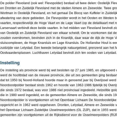
De polder Flevoland (ook wel: Flevopolder) bestaat uit twee delen: Oostelijk Fl
en Dronten en Zuidelijk Flevoland met de steden Almere en Zeewolde. Twee gr
Wortman in Oostelijk Flevoland, en het gemaal De Blocq van Kuffeler in Zuidelij
afwatering van deze gebieden. De Flevopolder wordt in het Oosten en Westen 
vaarten, respectievelijk de Hoge Vaart en de Lage Vaart (op de detailkaart met 
Larservaart verbindt deze beide vaarten. In het midden van Flevoland bevindt zi
van Oostelijk en Zuidelijk Flevoland van elkaar scheidt. Om te voorkomen dat de
zouden overstromen, bevinden zich in de Knardijk, daar waar de dijk de Hoge Va
sluiscomplexen, de Hoge Knarsluis en Lage Knarsluis. De Hollandse Hout is ee
zuidzijde van Lelystad. Een tweede belangrijk natuurgebied, grenzend aan het
Oostvaardersplassen. Luchthaven Lelystad bevindt zich ten oosten van Lelystad.
Instelling
De instelling als provincie werd bij wet besloten op 27 juni 1985, en uitgevoerd 
werd de hoofdstad van de nieuwe provincie, die uit zes gemeenten ging bestaa
dat tot 1950 bij Noord-Holland hoorde maar in genoemd jaar bij Overijssel we
Noordoostpolder bestaat sinds 1962 en hoorde van 1962-1986 tijdelijk bij Overi
die sinds 1972 bestaat, was voor 1986 niet provinciaal ingedeeld. Hetzelfde go
die in 1980 werd ingesteld, en de gemeenten Almere en Zeewolde, die sinds 1
Noordoostpolder is voortgekomen uit het Openbaar Lichaam De Noordoostelijke 
opgericht en in 1962 werd opgeheven. Dronten, Lelystad, Almere en Zeewolde 
het Openbaar Lichaam Zuidelijke IJsselmeerpolders (OL ZIJP), dat in 1955 wer
gemeenten zijn voortgekomen uit de Rijksdienst voor de IJsselmeerpolders (RIJ