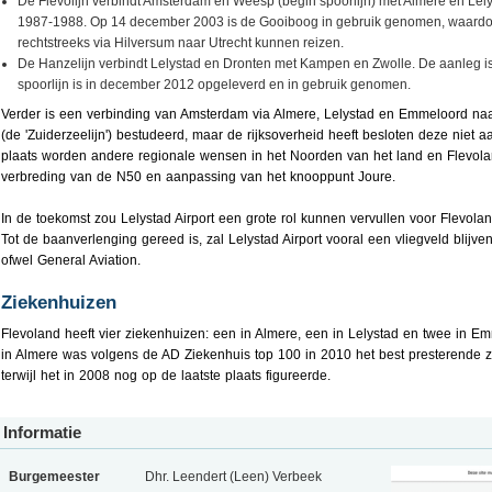
De Flevolijn verbindt Amsterdam en Weesp (begin spoorlijn) met Almere en Lelys
1987-1988. Op 14 december 2003 is de Gooiboog in gebruik genomen, waardoor
rechtstreeks via Hilversum naar Utrecht kunnen reizen.
De Hanzelijn verbindt Lelystad en Dronten met Kampen en Zwolle. De aanleg i
spoorlijn is in december 2012 opgeleverd en in gebruik genomen.
Verder is een verbinding van Amsterdam via Almere, Lelystad en Emmeloord n
(de 'Zuiderzeelijn') bestudeerd, maar de rijksoverheid heeft besloten deze niet a
plaats worden andere regionale wensen in het Noorden van het land en Flevola
verbreding van de N50 en aanpassing van het knooppunt Joure.
In de toekomst zou Lelystad Airport een grote rol kunnen vervullen voor Flevolan
Tot de baanverlenging gereed is, zal Lelystad Airport vooral een vliegveld blijven
ofwel General Aviation.
Ziekenhuizen
Flevoland heeft vier ziekenhuizen: een in Almere, een in Lelystad en twee in E
in Almere was volgens de AD Ziekenhuis top 100 in 2010 het best presterende 
terwijl het in 2008 nog op de laatste plaats figureerde.
Informatie
Burgemeester
Dhr. Leendert (Leen) Verbeek