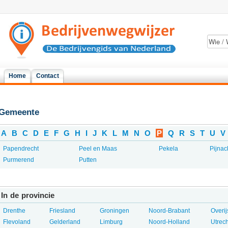
Home
Contact
Gemeente
A
B
C
D
E
F
G
H
I
J
K
L
M
N
O
P
Q
R
S
T
U
V
Papendrecht
Peel en Maas
Pekela
Pijnac
Purmerend
Putten
In de provincie
Drenthe
Friesland
Groningen
Noord-Brabant
Overij
Flevoland
Gelderland
Limburg
Noord-Holland
Utrech