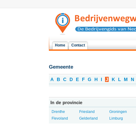
Home
Contact
Gemeente
A
B
C
D
E
F
G
H
I
J
K
L
M
N
In de provincie
Drenthe
Friesland
Groningen
Flevoland
Gelderland
Limburg