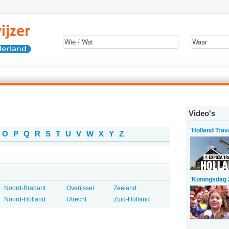
Video's
'Holland Trav
O
P
Q
R
S
T
U
V
W
X
Y
Z
'Koningsdag 
Noord-Brabant
Overijssel
Zeeland
Noord-Holland
Utrecht
Zuid-Holland