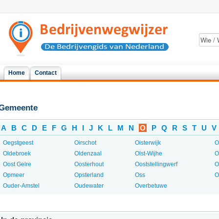
Home
Contact
Gemeente
A
B
C
D
E
F
G
H
I
J
K
L
M
N
O
P
Q
R
S
T
U
V
Oegstgeest
Oirschot
Oisterwijk
O
Oldebroek
Oldenzaal
Olst-Wijhe
O
Oost Gelre
Oosterhout
Ooststellingwerf
O
Opmeer
Opsterland
Oss
O
Ouder-Amstel
Oudewater
Overbetuwe