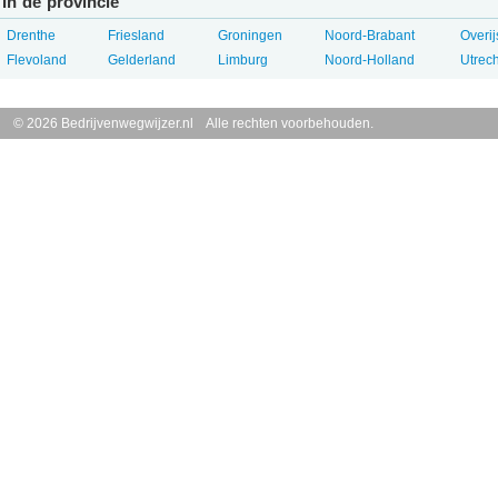
In de provincie
Drenthe
Friesland
Groningen
Noord-Brabant
Overij
Flevoland
Gelderland
Limburg
Noord-Holland
Utrech
© 2026 Bedrijvenwegwijzer.nl Alle rechten voorbehouden.