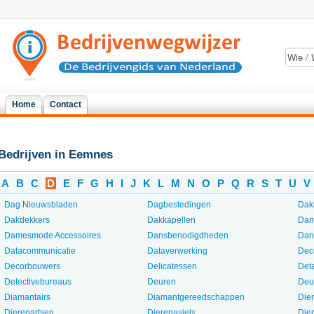
Home
Contact
Bedrijven in Eemnes
A
B
C
D
E
F
G
H
I
J
K
L
M
N
O
P
Q
R
S
T
U
V
Dag Nieuwsbladen
Dagbestedingen
Dak
Dakdekkers
Dakkapellen
Dam
Damesmode Accessoires
Dansbenodigdheden
Dan
Datacommunicatie
Dataverwerking
Dec
Decorbouwers
Delicatessen
Det
Detectivebureaus
Deuren
Deu
Diamantairs
Diamantgereedschappen
Die
Dierenartsen
Dierenasiels
Die