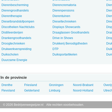
Dierenbescherming
Dierencrematoria
Die
Dierengroothandels
Dierenpensions
Die
Dierentherapie
Dierentuinen
Die
Dieselbrandstofpompen
Dieseltechnieken
Dire
Discotheken Nachtclubs
Displays Showcards
Dis
Distilleerderijen
Draagtassen Groothandels
Dra
Drankengroothandels
Drive in Shows
Drog
Droogtechnieken
Drukkerij Benodigdheden
Druk
Drukwerkverspreiding
DTP
Dui
Duikscholen
Duiksportartikelen
Dum
Duurzame Energie
In de provincie
Drenthe
Friesland
Groningen
Noord-Brabant
Overij
Flevoland
Gelderland
Limburg
Noord-Holland
Utrech
© 2026 Bedrijvenwegwijzer.nl Alle rechten voorbehouden.