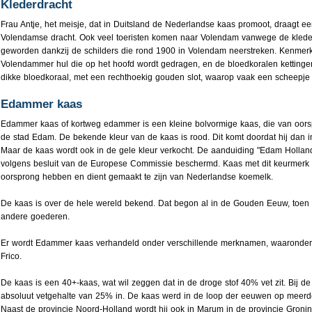
Klederdracht
Frau Antje, het meisje, dat in Duitsland de Nederlandse kaas promoot, draagt e
Volendamse dracht. Ook veel toeristen komen naar Volendam vanwege de kleder
geworden dankzij de schilders die rond 1900 in Volendam neerstreken. Kenmerk
Volendammer hul die op het hoofd wordt gedragen, en de bloedkoralen kettingen,
dikke bloedkoraal, met een rechthoekig gouden slot, waarop vaak een scheepje of
Edammer kaas
Edammer kaas of kortweg edammer is een kleine bolvormige kaas, die van oor
de stad Edam. De bekende kleur van de kaas is rood. Dit komt doordat hij dan in
Maar de kaas wordt ook in de gele kleur verkocht. De aanduiding "Edam Holland
volgens besluit van de Europese Commissie beschermd. Kaas met dit keurmerk
oorsprong hebben en dient gemaakt te zijn van Nederlandse koemelk.
De kaas is over de hele wereld bekend. Dat begon al in de Gouden Eeuw, toen 
andere goederen.
Er wordt Edammer kaas verhandeld onder verschillende merknamen, waaronder
Frico.
De kaas is een 40+-kaas, wat wil zeggen dat in de droge stof 40% vet zit. Bij 
absoluut vetgehalte van 25% in. De kaas werd in de loop der eeuwen op meerd
Naast de provincie Noord-Holland wordt hij ook in Marum in de provincie Groni