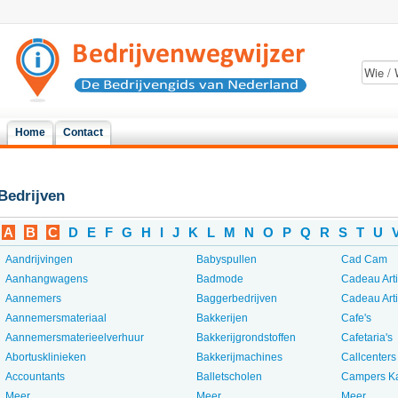
Home
Contact
Bedrijven
A
B
C
D
E
F
G
H
I
J
K
L
M
N
O
P
Q
R
S
T
U
Aandrijvingen
Babyspullen
Cad Cam
Aanhangwagens
Badmode
Cadeau Art
Aannemers
Baggerbedrijven
Cadeau Art
Aannemersmateriaal
Bakkerijen
Cafe's
Aannemersmaterieelverhuur
Bakkerijgrondstoffen
Cafetaria's
Abortusklinieken
Bakkerijmachines
Callcenters
Accountants
Balletscholen
Campers K
Meer...
Meer...
Meer...