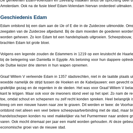
De gemeenten Edam-Volendam en Zeevang maakten sinds de oprichting deel uit
Amsterdam. Ook na de fusie bleef Edam-Volendam hiervan onderdeel uitmaken.
Geschiedenis Edam
Edam ontstond bij een dam aan de IJe of E die in de Zuiderzee uitmondde. Om
zeegaten van de Zuiderzee afgedamd. Bij de dam moesten de goederen worden
worden geheven. Zo kon Edam tot een handelsplaats uitgroeien. Scheepsbouw, 
brachten Edam tot grote bloei.
Volgens een legende zouden de Edammers in 1219 op een kruistocht de Haarl
bij de belegering van Damietta in Egypte. Als beloning voor hun dappere opt
de Duitse keizer drie sterren in hun wapen opnemen.
Graaf Willem V verleende Edam in 1357 stadsrechten, niet in de laatste plaats ui
woedde namelijk de strijd tussen de Hoeken en de Kabeljauwen: een gevecht o
grafelijke gezag en de regenten in de steden. Het was voor Graaf Willem V bela
kant te krijgen. Maar ook voor de inwoners stond veel op het spel. Zo nam de r
toe, omdat schout en schepenen nu zelf recht konden spreken. Heel belangrijk
kreeg om een nieuwe haven naar zee te graven. Dit werden er twee: de Voorh
ontstond niet alleen een veel betere scheepvaartverbinding met de stad, maar b
handelsschepen konden nu veel makkelijker via het Purmermeer naar andere g
varen. Ook mocht driemaal per jaar een markt worden gehouden. Al deze gebeu
economische groei van de nieuwe stad.