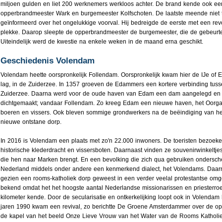
miljoen gulden en liet 200 werknemers werkloos achter. De brand kende ook een
opperbrandmeester Wark en burgemeester Kolfschoten. De laatste meende niet ti
geïnformeerd over het ongelukkige voorval. Hij bedreigde de eerste met een rev
plekke. Daarop sleepte de opperbrandmeester de burgemeester, die de gebeurten
Uiteindelijk werd de kwestie na enkele weken in de maand erna geschikt.
Geschiedenis Volendam
Volendam heette oorspronkelijk Follendam. Oorspronkelijk kwam hier de IJe of
lag, in de Zuiderzee. In 1357 groeven de Edammers een kortere verbinding tus
Zuiderzee. Daarna werd voor de oude haven van Edam een dam aangelegd en
dichtgemaakt; vandaar Follendam. Zo kreeg Edam een nieuwe haven, het Oorgat. 
boeren en vissers. Ook bleven sommige grondwerkers na de beëindiging van het
nieuwe ontstane dorp.
In 2016 is Volendam een plaats met zo'n 22.000 inwoners. De toeristen bezoek
historische klederdracht en vissersboten. Daarnaast vinden ze souvenirwinkeltj
die hen naar Marken brengt. En een bevolking die zich qua gebruiken ondersche
Nederland middels onder andere een kenmerkend dialect, het Volendams. Daarn
gezien een rooms-katholiek dorp geweest in een verder veelal protestantse om
bekend omdat het het hoogste aantal Nederlandse missionarissen en priesterroe
kilometer kende. Door de secularisatie en ontkerkelijking loopt ook in Volendam
jaren 1990 kwam een revival, zo berichtte De Groene Amsterdammer over de op
de kapel van het beeld Onze Lieve Vrouw van het Water van de Rooms Katholie