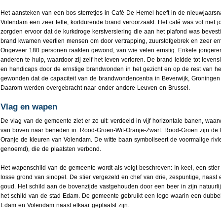
Het aansteken van een bos sterretjes in Café De Hemel heeft in de nieuwjaars
Volendam een zeer felle, kortdurende brand veroorzaakt. Het café was vol met j
zorgden ervoor dat de kurkdroge kerstversiering die aan het plafond was bevesti
brand kwamen veertien mensen om door vertrapping, zuurstofgebrek en zeer er
Ongeveer 180 personen raakten gewond, van wie velen ernstig. Enkele jongeren
anderen te hulp, waardoor zij zelf het leven verloren. De brand leidde tot leve
en handicaps door de ernstige brandwonden in het gezicht en op de rest van he
gewonden dat de capaciteit van de brandwondencentra in Beverwijk, Groningen 
Daarom werden overgebracht naar onder andere Leuven en Brussel.
Vlag en wapen
De vlag van de gemeente ziet er zo uit: verdeeld in vijf horizontale banen, waar
van boven naar beneden in: Rood-Groen-Wit-Oranje-Zwart. Rood-Groen zijn de
Oranje de kleuren van Volendam. De witte baan symboliseert de voormalige rivie
genoemd), die de plaatsten verbond.
Het wapenschild van de gemeente wordt als volgt beschreven: In keel, een stie
losse grond van sinopel. De stier vergezeld en chef van drie, zespuntige, naast 
goud. Het schild aan de bovenzijde vastgehouden door een beer in zijn natuurlijke
het schild van de stad Edam. De gemeente gebruikt een logo waarin een dubbel
Edam en Volendam naast elkaar geplaatst zijn.