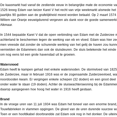
De kaasmarkt had vanaf de zestiende eeuw in belangrijke mate de economie v
1526 kreeg Edam van keizer Karel V het recht van vrije weekmarkt alsmede het
jaarlijks 90 gulden aan de grafelijkheid moest worden betaald. Op 2 maart 1574
Willem van Oranje eeuwigdurend vergeven als dank voor de goede samenwerkin
Alkmaar.
In 1544 bepaalde Karel V dat de open verbinding van Edam met de Zuiderzee 
achterland te beschermen tegen de werking van eb en vloed. Edam was hier zee
men vreesde dat zonder de schurende werking van het getij de haven zou kunne
vernielden de Edammers dan ook de sluisdeuren. De sluis betekende het einde
om nog eens tot een grote havenstad uit te groeien.
Watersnood
Edam heeft te kampen gehad met enkele watersnoden. De stormvloed van 1825 t
de Zuiderzee, maar in februari 1916 was er de zogenaamde Zuiderzeevloed, waar
noordoosten kwam. Er vergingen enkele schepen (32 doden) en een groot dee
onder water te staan (19 doden). Achter de sluiswachterswoning bij de Edammer
daarop aangegeven hoe hoog het water in 1916 heeft gestaan.
Brand
In de vroege uren van 11 juli 1934 was Edam het toneel van een enorme brand,
Touwfabrieken in vlammen opgingen. De gloed van de uren durende vuurzee was
Toen er een hoofdkabel doorbrandde zat Edam ook nog in het donker. De uitein