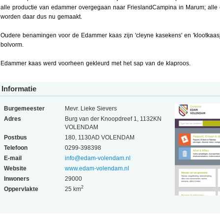
alle productie van edammer overgegaan naar FrieslandCampina in Marum; alle
worden daar dus nu gemaakt.
Oudere benamingen voor de Edammer kaas zijn 'cleyne kasekens' en 'klootkaasj
bolvorm.
Edammer kaas werd voorheen gekleurd met het sap van de klaproos.
Informatie
Burgemeester
Mevr. Lieke Sievers
Adres
Burg van der Knoopdreef 1, 1132KN
VOLENDAM
Postbus
180, 1130AD VOLENDAM
Telefoon
0299-398398
E-mail
info@edam-volendam.nl
Website
www.edam-volendam.nl
Inwoners
29000
2
Oppervlakte
25 km