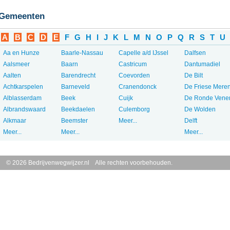
Gemeenten
A
B
C
D
E
F
G
H
I
J
K
L
M
N
O
P
Q
R
S
T
U
Aa en Hunze
Baarle-Nassau
Capelle a/d IJssel
Dalfsen
Aalsmeer
Baarn
Castricum
Dantumadiel
Aalten
Barendrecht
Coevorden
De Bilt
Achtkarspelen
Barneveld
Cranendonck
De Friese Mere
Alblasserdam
Beek
Cuijk
De Ronde Vene
Albrandswaard
Beekdaelen
Culemborg
De Wolden
Alkmaar
Beemster
Meer...
Delft
Meer...
Meer...
Meer...
© 2026 Bedrijvenwegwijzer.nl Alle rechten voorbehouden.