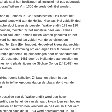
 als straf hun bezittingen af, inclusief het pas gebouwde
t graaf Willem V in 1356 de vrede definitief worden.
nde hij Eemnes in 1352 stadsrechten. Ook mocht het
erd toegewijd aan de Heilige Nicolaas. Het zuidelijk deel
 scheisloot tussen de percelen Wakkerendijk 178 en 180
ouden, mochten zij het zuidelijke deel van Eemnes
isloot zou later Eemnes-Buiten worden genoemd en het
erd het gebied ten zuiden van de scheisloot om
ting Ter Eem (Eembrugge). Het gebied kreeg stadsrechten
vendien toestemming om een eigen kerk te bouwen. Deze
orentje genoemd. Bij plunderingen door de voortdurende
p 21 december 1481 door de Hollanders aangevallen en
s vond plaats tijdens de Stichtse Oorlog (1481-83), en
 twisten.
lking rooms-katholiek. Zij kwamen bijeen in een
 definitief kerkgebouw dat op de plaats stond van de
t.
 oostzijde van de Wakkerendijk werd een haven
erdijk, aan het einde van de vaart, kwam toen een houten
rialen en turf worden vervoerd via de Eem. In 1650 werd
n stenen sluis die in 1994 werd gerestaureerd. In 1811