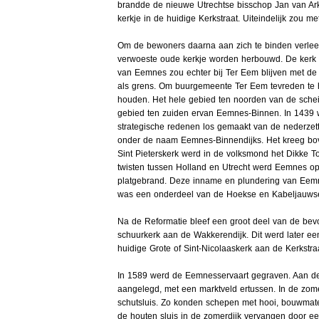
brandde de nieuwe Utrechtse bisschop Jan van Arkel
kerkje in de huidige Kerkstraat. Uiteindelijk zou me
Om de bewoners daarna aan zich te binden verlee
verwoeste oude kerkje worden herbouwd. De kerk w
van Eemnes zou echter bij Ter Eem blijven met de
als grens. Om buurgemeente Ter Eem tevreden te h
houden. Het hele gebied ten noorden van de sche
gebied ten zuiden ervan Eemnes-Binnen. In 1439 w
strategische redenen los gemaakt van de nederzet
onder de naam Eemnes-Binnendijks. Het kreeg bo
Sint Pieterskerk werd in de volksmond het Dikke T
twisten tussen Holland en Utrecht werd Eemnes o
platgebrand. Deze inname en plundering van Eemne
was een onderdeel van de Hoekse en Kabeljauwse
Na de Reformatie bleef een groot deel van de bevo
schuurkerk aan de Wakkerendijk. Dit werd later een
huidige Grote of Sint-Nicolaaskerk aan de Kerkstraa
In 1589 werd de Eemnesservaart gegraven. Aan de
aangelegd, met een marktveld ertussen. In de zom
schutsluis. Zo konden schepen met hooi, bouwmate
de houten sluis in de zomerdijk vervangen door ee