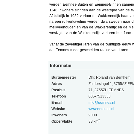
werden Eemnes-Buiten en Eemnes-Binnen sameng
1148 inwoners stonden aan de westzijde van de 
Afsluitdijk in 1932 verloor de Wakkerendijk haar z
na een ruilverkaveling werden dwarswegen naar 
melkveehouderijen van de Wakkerendijk en de Mee
westzijde van de Wakkerendijk verloren hun func
Vanaf de zeventiger jaren van de twintigste eeu
dat Eemnes meer gescheiden raakte van Laren.
Informatie
Burgemeester
Dhr. Roland van Benthem
Adres
Zuidersingel 1, 3755AZ E
Postbus
71, 3755ZH EEMNES
Telefoon
035-7513333
E-mail
info@eemnes.nl
Website
www.eemnes.nl
Inwoners
9000
2
Oppervlakte
33 km