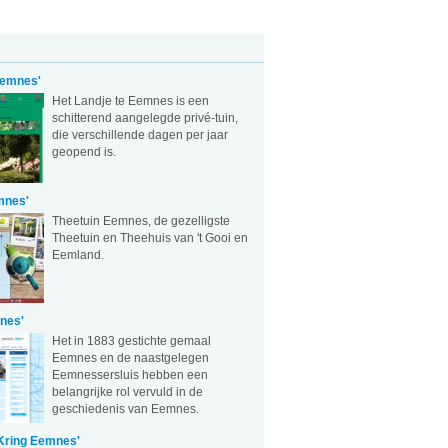
Eemnes'
Het Landje te Eemnes is een
schitterend aangelegde privé-tuin,
die verschillende dagen per jaar
geopend is.
mnes'
Theetuin Eemnes, de gezelligste
Theetuin en Theehuis van 't Gooi en
Eemland.
nes'
Het in 1883 gestichte gemaal
Eemnes en de naastgelegen
Eemnessersluis hebben een
belangrijke rol vervuld in de
geschiedenis van Eemnes.
 Kring Eemnes'