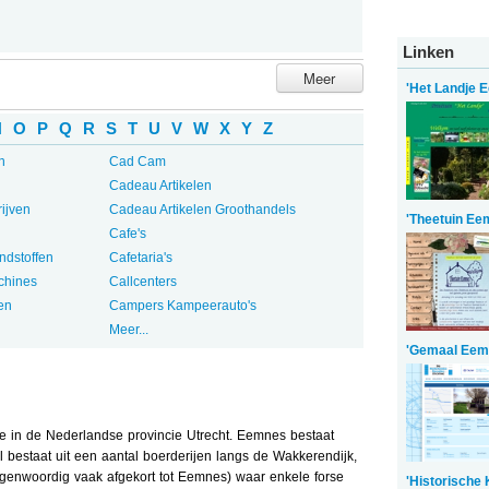
Linken
Meer
'Het Landje 
N
O
P
Q
R
S
T
U
V
W
X
Y
Z
n
Cad Cam
Cadeau Artikelen
ijven
Cadeau Artikelen Groothandels
'Theetuin Ee
Cafe's
ndstoffen
Cafetaria's
chines
Callcenters
en
Campers Kampeerauto's
Meer...
'Gemaal Eem
 in de Nederlandse provincie Utrecht. Eemnes bestaat
 bestaat uit een aantal boerderijen langs de Wakkerendijk,
egenwoordig vaak afgekort tot Eemnes) waar enkele forse
'Historische