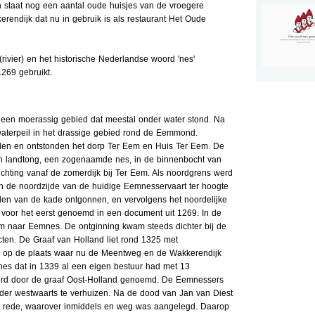
 staat nog een aantal oude huisjes van de vroegere
rendijk dat nu in gebruik is als restaurant Het Oude
vier) en het historische Nederlandse woord 'nes'
269 gebruikt.
en moerassig gebied dat meestal onder water stond. Na
waterpeil in het drassige gebied rond de Eemmond.
den en ontstonden het dorp Ter Eem en Huis Ter Eem. De
n landtong, een zogenaamde nes, in de binnenbocht van
ichting vanaf de zomerdijk bij Ter Eem. Als noordgrens werd
n de noordzijde van de huidige Eemnesservaart ter hoogte
den van de kade ontgonnen, en vervolgens het noordelijke
voor het eerst genoemd in een document uit 1269. In de
m naar Eemnes. De ontginning kwam steeds dichter bij de
cten. De Graaf van Holland liet rond 1325 met
p op de plaats waar nu de Meentweg en de Wakkerendijk
nes dat in 1339 al een eigen bestuur had met 13
erd door de graaf Oost-Holland genoemd. De Eemnessers
der westwaarts te verhuizen. Na de dood van Jan van Diest
de rede, waarover inmiddels en weg was aangelegd. Daarop