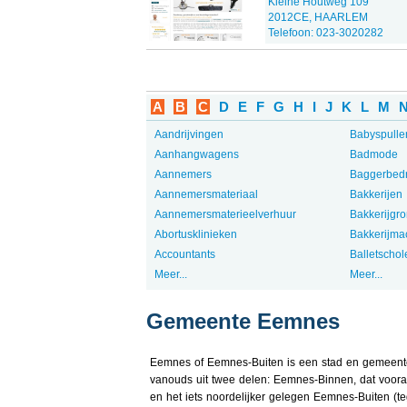
Kleine Houtweg 109
2012CE, HAARLEM
Telefoon: 023-3020282
A
B
C
D
E
F
G
H
I
J
K
L
M
Aandrijvingen
Babyspulle
Aanhangwagens
Badmode
Aannemers
Baggerbedr
Aannemersmateriaal
Bakkerijen
Aannemersmaterieelverhuur
Bakkerijgro
Abortusklinieken
Bakkerijma
Accountants
Balletschol
Meer...
Meer...
Gemeente Eemnes
Eemnes of Eemnes-Buiten is een stad en gemeente
vanouds uit twee delen: Eemnes-Binnen, dat vooral
en het iets noordelijker gelegen Eemnes-Buiten (t