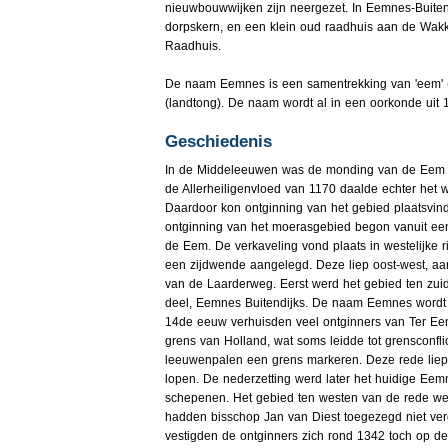
nieuwbouwwijken zijn neergezet. In Eemnes-Buiten
dorpskern, en een klein oud raadhuis aan de Wakke
Raadhuis.
De naam Eemnes is een samentrekking van 'eem' (ri
(landtong). De naam wordt al in een oorkonde uit 1
Geschiedenis
In de Middeleeuwen was de monding van de Eem e
de Allerheiligenvloed van 1170 daalde echter het 
Daardoor kon ontginning van het gebied plaatsvin
ontginning van het moerasgebied begon vanuit ee
de Eem. De verkaveling vond plaats in westelijke r
een zijdwende aangelegd. Deze liep oost-west, aa
van de Laarderweg. Eerst werd het gebied ten zui
deel, Eemnes Buitendijks. De naam Eemnes wordt 
14de eeuw verhuisden veel ontginners van Ter Ee
grens van Holland, wat soms leidde tot grensconfli
leeuwenpalen een grens markeren. Deze rede lie
lopen. De nederzetting werd later het huidige Eem
schepenen. Het gebied ten westen van de rede w
hadden bisschop Jan van Diest toegezegd niet ver
vestigden de ontginners zich rond 1342 toch op 