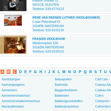
Pastoor Ohllaan 31
3451CB, VLEUTEN
Telefoon: 030-6774123
RENE VAN REENEN LUTHIER (VIOOLBOUWER)
Czaar Peterstraat 53
1018PB, AMSTERDAM
Telefoon: 020-6243130
FRAN̤OIS VIOOLBOUW
Windroosplein 108
1018ZW, AMSTERDAM
Telefoon: 020-6235515
A
B
C
D
E
F
G
H
I
J
K
L
M
N
O
P
Q
R
S
T
U
Aandrijvingen
Babyspullen
Cad Cam
Aanhangwagens
Badmode
Cadeau Art
Aannemers
Baggerbedrijven
Cadeau Art
Aannemersmateriaal
Bakkerijen
Cafe's
Aannemersmaterieelverhuur
Bakkerijgrondstoffen
Cafetaria's
Abortusklinieken
Bakkerijmachines
Callcenters