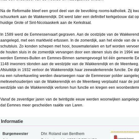
Na de Reformatie bleef een groot deel van de bevolking rooms-katholiek. Zij k
schuurkerk aan de Wakkerendijk. Dit werd later een definitief kerkgebouw dat o
huidige Grote of Sint-Nicolaaskerk aan de Kerkstraat.
In 1589 werd de Eemnesservaart gegraven. Aan de oostzijde van de Wakkerend
aangelegd, met een marktveld ertussen. In de zomerdijk, aan het einde van de 
schutsluis. Zo konden schepen met hooi, bouwmaterialen en turf worden vervoe
de houten sluis in de zomerdijk vervangen door een stenen sluis die in 1994 we
werden Eemnes-Buiten en Eemnes-Binnen samengevoegd tot één gemeente E
1148 inwoners stonden aan de westzijde van de Wakkerendijk en de Meentweg
Afsluitdijk in 1932 verloor de Wakkerendijk haar zeewaterkerende functie. De di
na een ruilverkaveling werden dwarswegen naar de Eemnesser polder aangeleg
melkveehouderijen van de Wakkerendijk en de Meentweg verplaatst naar de pol
westzijde van de Wakkerendijk verloren hun functie en kregen een woonbestem
Vanaf de zeventiger jaren van de twintigste eeuw werden woonwijken aangele
dat Eemnes meer gescheiden raakte van Laren.
Informatie
Burgemeester
Dhr. Roland van Benthem