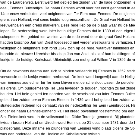
van de Laarderweg. Eerst werd het gebied ten zuiden van de kade ontgonnen, e
deel, Eemnes Buitendijks. De naam Eemnes wordt voor het eerst genoemd in ee
14de eeuw verhuisden veel ontginners van Ter Eem naar Eemnes. De ontginning
grens van Holland, wat soms leidde tot grensconflicten. De Graaf van Holland li
leeuwenpalen een grens markeren. Deze rede liep op de plaats waar nu de Me
lopen. De nederzetting werd later het huidige Eemnes dat in 1339 al een eigen
schepenen. Het gebied ten westen van de rede werd door de graaf Oost-Holl
hadden bisschop Jan van Diest toegezegd niet verder westwaarts te verhuizen.
vestigden de ontginners zich rond 1342 toch op de rede, waarover inmiddels 
brandde de nieuwe Utrechtse bisschop Jan van Arkel als straf hun bezittingen af
kerkje in de huidige Kerkstraat. Uiteindelijk zou met graaf Willem V in 1356 de v
Om de bewoners daarna aan zich te binden verleende hij Eemnes in 1352 stads
verwoeste oude kerkje worden herbouwd. De kerk werd toegewijd aan de Heilige 
van Eemnes zou echter bij Ter Eem blijven met de scheisloot tussen de percel
als grens. Om buurgemeente Ter Eem tevreden te houden, mochten zij het zuid
houden. Het hele gebied ten noorden van de scheisloot zou later Eemnes-Buit
gebied ten zuiden ervan Eemnes-Binnen. In 1439 werd het gebied ten zuiden v
strategische redenen los gemaakt van de nederzetting Ter Eem (Eembrugge). He
onder de naam Eemnes-Binnendijks. Het kreeg bovendien toestemming om een 
Sint Pieterskerk werd in de volksmond het Dikke Torentje genoemd. Bij plunder
twisten tussen Holland en Utrecht werd Eemnes op 21 december 1481 door de 
platgebrand. Deze inname en plundering van Eemnes vond plaats tijdens de Sti
was een onderdeel van de Hoekse en Kabeljauwse twisten.