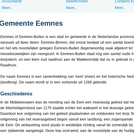
Accountants
Balletscholen
Campers K
Meer...
Meer...
Meer...
Gemeente Eemnes
Eemnes of Eemnes-Buiten is een stad en gemeente in de Nederlandse provincie
vanouds uit twee delen: Eemnes-Binnen, dat vooral bestaat uit een aantal boerd
en het iets noordelijker gelegen Eemnes-Buiten (tegenwoordig vaak afgekort to
nieuwbouwwijken zijn neergezet. In Eemnes-Buiten staat nog een aantal oude h
dorpskern, en een klein oud raadhuis aan de Wakkerendijk dat nu in gebruik is 
Raadhuis.
De naam Eemnes is een samentrekking van 'eem' (rivier) en het historische Ned
(landtong). De naam wordt al in een oorkonde uit 1269 gebruikt.
Geschiedenis
In de Middeleeuwen was de monding van de Eem een moerassig gebied dat mee
de Allerheiligenvloed van 1170 daalde echter het waterpeil in het drassige ge
Daardoor kon ontginning van het gebied plaatsvinden en ontstonden het dorp 
ontginning van het moerasgebied begon vanuit een landtong, een zogenaamde 
de Eem. De verkaveling vond plaats in westelijke richting vanaf de zomerdijk bi
een zijdwende aangelegd. Deze liep oost-west, aan de noordzijde van de huidi