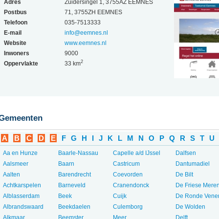
Adres
Zuidersingel 1, 3755AZ EEMNES
Postbus
71, 3755ZH EEMNES
Telefoon
035-7513333
E-mail
info@eemnes.nl
Website
www.eemnes.nl
Inwoners
9000
2
Oppervlakte
33 km
Gemeenten
A
B
C
D
E
F
G
H
I
J
K
L
M
N
O
P
Q
R
S
T
U
Aa en Hunze
Baarle-Nassau
Capelle a/d IJssel
Dalfsen
Aalsmeer
Baarn
Castricum
Dantumadiel
Aalten
Barendrecht
Coevorden
De Bilt
Achtkarspelen
Barneveld
Cranendonck
De Friese Mere
Alblasserdam
Beek
Cuijk
De Ronde Vene
Albrandswaard
Beekdaelen
Culemborg
De Wolden
Alkmaar
Beemster
Meer...
Delft