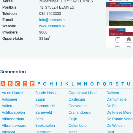
Adres
Zuidersingel 1, 3755AZ EEMNES
Postbus
71, 3755ZH EEMNES
Telefoon
035-7513333
E-mail
info@eemnes.nl
Website
www.eemnes.nl
Inwoners
9000
2
Oppervlakte
33 km
Gemeenten
A
B
C
D
E
F
G
H
I
J
K
L
M
N
O
P
Q
R
S
T
U
Aa en Hunze
Baarle-Nassau
Capelle a/d IJssel
Dalfsen
Aalsmeer
Baarn
Castricum
Dantumadiel
Aalten
Barendrecht
Coevorden
De Bilt
Achtkarspelen
Barneveld
Cranendonck
De Friese Mere
Alblasserdam
Beek
Cuijk
De Ronde Vene
Albrandswaard
Beekdaelen
Culemborg
De Wolden
Alkmaar
Beemster
Meer...
Delft