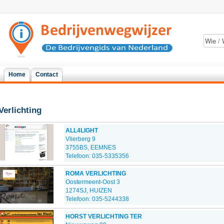
Home
Contact
Verlichting
ALL4LIGHT
Vlierberg 9
3755BS, EEMNES
Telefoon: 035-5335356
ROMA VERLICHTING
Oostermeent-Oost 3
1274SJ, HUIZEN
Telefoon: 035-5244338
HORST VERLICHTING TER