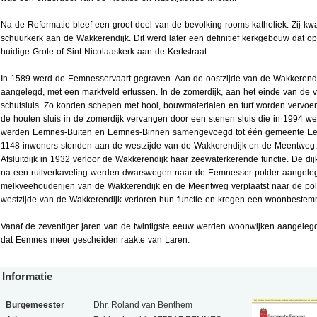
Na de Reformatie bleef een groot deel van de bevolking rooms-katholiek. Zij k
schuurkerk aan de Wakkerendijk. Dit werd later een definitief kerkgebouw dat o
huidige Grote of Sint-Nicolaaskerk aan de Kerkstraat.
In 1589 werd de Eemnesservaart gegraven. Aan de oostzijde van de Wakkerend
aangelegd, met een marktveld ertussen. In de zomerdijk, aan het einde van de 
schutsluis. Zo konden schepen met hooi, bouwmaterialen en turf worden vervoe
de houten sluis in de zomerdijk vervangen door een stenen sluis die in 1994 we
werden Eemnes-Buiten en Eemnes-Binnen samengevoegd tot één gemeente E
1148 inwoners stonden aan de westzijde van de Wakkerendijk en de Meentweg
Afsluitdijk in 1932 verloor de Wakkerendijk haar zeewaterkerende functie. De di
na een ruilverkaveling werden dwarswegen naar de Eemnesser polder aangeleg
melkveehouderijen van de Wakkerendijk en de Meentweg verplaatst naar de pol
westzijde van de Wakkerendijk verloren hun functie en kregen een woonbestem
Vanaf de zeventiger jaren van de twintigste eeuw werden woonwijken aangele
dat Eemnes meer gescheiden raakte van Laren.
Informatie
Burgemeester
Dhr. Roland van Benthem