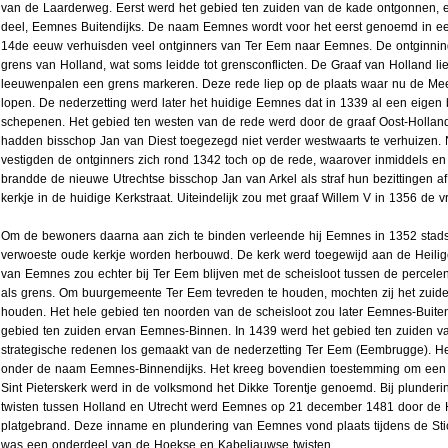
van de Laarderweg. Eerst werd het gebied ten zuiden van de kade ontgonnen, e
deel, Eemnes Buitendijks. De naam Eemnes wordt voor het eerst genoemd in ee
14de eeuw verhuisden veel ontginners van Ter Eem naar Eemnes. De ontginning
grens van Holland, wat soms leidde tot grensconflicten. De Graaf van Holland li
leeuwenpalen een grens markeren. Deze rede liep op de plaats waar nu de Me
lopen. De nederzetting werd later het huidige Eemnes dat in 1339 al een eigen
schepenen. Het gebied ten westen van de rede werd door de graaf Oost-Holl
hadden bisschop Jan van Diest toegezegd niet verder westwaarts te verhuizen.
vestigden de ontginners zich rond 1342 toch op de rede, waarover inmiddels 
brandde de nieuwe Utrechtse bisschop Jan van Arkel als straf hun bezittingen af
kerkje in de huidige Kerkstraat. Uiteindelijk zou met graaf Willem V in 1356 de v
Om de bewoners daarna aan zich te binden verleende hij Eemnes in 1352 stads
verwoeste oude kerkje worden herbouwd. De kerk werd toegewijd aan de Heilige 
van Eemnes zou echter bij Ter Eem blijven met de scheisloot tussen de percel
als grens. Om buurgemeente Ter Eem tevreden te houden, mochten zij het zuid
houden. Het hele gebied ten noorden van de scheisloot zou later Eemnes-Buit
gebied ten zuiden ervan Eemnes-Binnen. In 1439 werd het gebied ten zuiden v
strategische redenen los gemaakt van de nederzetting Ter Eem (Eembrugge). He
onder de naam Eemnes-Binnendijks. Het kreeg bovendien toestemming om een 
Sint Pieterskerk werd in de volksmond het Dikke Torentje genoemd. Bij plunder
twisten tussen Holland en Utrecht werd Eemnes op 21 december 1481 door de 
platgebrand. Deze inname en plundering van Eemnes vond plaats tijdens de Sti
was een onderdeel van de Hoekse en Kabeljauwse twisten.