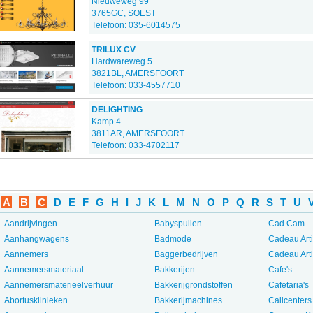
Nieuweweg 99
3765GC, SOEST
Telefoon: 035-6014575
TRILUX CV
Hardwareweg 5
3821BL, AMERSFOORT
Telefoon: 033-4557710
DELIGHTING
Kamp 4
3811AR, AMERSFOORT
Telefoon: 033-4702117
A
B
C
D
E
F
G
H
I
J
K
L
M
N
O
P
Q
R
S
T
U
Aandrijvingen
Babyspullen
Cad Cam
Aanhangwagens
Badmode
Cadeau Art
Aannemers
Baggerbedrijven
Cadeau Art
Aannemersmateriaal
Bakkerijen
Cafe's
Aannemersmaterieelverhuur
Bakkerijgrondstoffen
Cafetaria's
Abortusklinieken
Bakkerijmachines
Callcenters