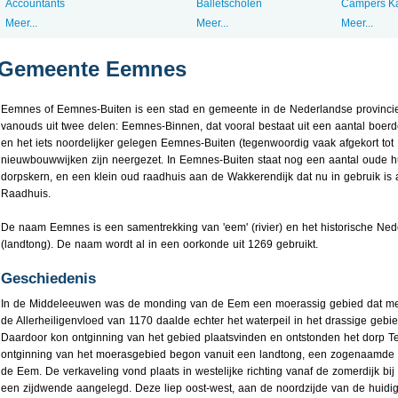
Accountants
Balletscholen
Campers K
Meer...
Meer...
Meer...
Gemeente Eemnes
Eemnes of Eemnes-Buiten is een stad en gemeente in de Nederlandse provincie
vanouds uit twee delen: Eemnes-Binnen, dat vooral bestaat uit een aantal boerd
en het iets noordelijker gelegen Eemnes-Buiten (tegenwoordig vaak afgekort to
nieuwbouwwijken zijn neergezet. In Eemnes-Buiten staat nog een aantal oude h
dorpskern, en een klein oud raadhuis aan de Wakkerendijk dat nu in gebruik is 
Raadhuis.
De naam Eemnes is een samentrekking van 'eem' (rivier) en het historische Ned
(landtong). De naam wordt al in een oorkonde uit 1269 gebruikt.
Geschiedenis
In de Middeleeuwen was de monding van de Eem een moerassig gebied dat mee
de Allerheiligenvloed van 1170 daalde echter het waterpeil in het drassige ge
Daardoor kon ontginning van het gebied plaatsvinden en ontstonden het dorp 
ontginning van het moerasgebied begon vanuit een landtong, een zogenaamde 
de Eem. De verkaveling vond plaats in westelijke richting vanaf de zomerdijk bi
een zijdwende aangelegd. Deze liep oost-west, aan de noordzijde van de huidi