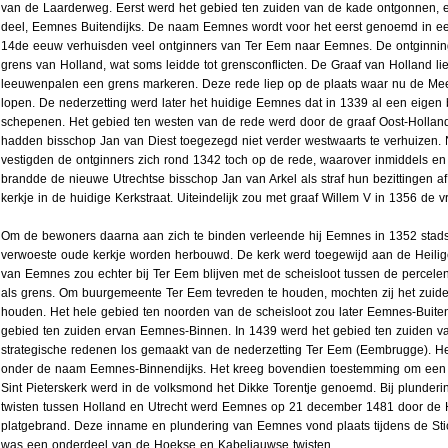
van de Laarderweg. Eerst werd het gebied ten zuiden van de kade ontgonnen, e
deel, Eemnes Buitendijks. De naam Eemnes wordt voor het eerst genoemd in ee
14de eeuw verhuisden veel ontginners van Ter Eem naar Eemnes. De ontginning
grens van Holland, wat soms leidde tot grensconflicten. De Graaf van Holland li
leeuwenpalen een grens markeren. Deze rede liep op de plaats waar nu de Me
lopen. De nederzetting werd later het huidige Eemnes dat in 1339 al een eigen
schepenen. Het gebied ten westen van de rede werd door de graaf Oost-Holl
hadden bisschop Jan van Diest toegezegd niet verder westwaarts te verhuizen.
vestigden de ontginners zich rond 1342 toch op de rede, waarover inmiddels 
brandde de nieuwe Utrechtse bisschop Jan van Arkel als straf hun bezittingen af
kerkje in de huidige Kerkstraat. Uiteindelijk zou met graaf Willem V in 1356 de v
Om de bewoners daarna aan zich te binden verleende hij Eemnes in 1352 stads
verwoeste oude kerkje worden herbouwd. De kerk werd toegewijd aan de Heilige 
van Eemnes zou echter bij Ter Eem blijven met de scheisloot tussen de percel
als grens. Om buurgemeente Ter Eem tevreden te houden, mochten zij het zuid
houden. Het hele gebied ten noorden van de scheisloot zou later Eemnes-Buit
gebied ten zuiden ervan Eemnes-Binnen. In 1439 werd het gebied ten zuiden v
strategische redenen los gemaakt van de nederzetting Ter Eem (Eembrugge). He
onder de naam Eemnes-Binnendijks. Het kreeg bovendien toestemming om een 
Sint Pieterskerk werd in de volksmond het Dikke Torentje genoemd. Bij plunder
twisten tussen Holland en Utrecht werd Eemnes op 21 december 1481 door de 
platgebrand. Deze inname en plundering van Eemnes vond plaats tijdens de Sti
was een onderdeel van de Hoekse en Kabeljauwse twisten.