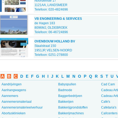
Noordeinde 17
1121AA, LANDSMEER
Telefoon: 020-4824696
VB ENGINEERING & SERVICES
de Hagen 183
8096MJ, OLDEBROEK
Telefoon: 06-46724896
OVENBOUW HOLLAND BV
Staalstraat 150
1951JP, VELSEN-NOORD
Telefoon: 0251-278800
A
B
C
D
E
F
G
H
I
J
K
L
M
N
O
P
Q
R
S
T
U
Aandrijvingen
Babyspullen
Cad Cam
Aanhangwagens
Badmode
Cadeau Art
Aannemers
Baggerbedrijven
Cadeau Art
Aannemersmateriaal
Bakkerijen
Cafe's
Aannemersmaterieelverhuur
Bakkerijgrondstoffen
Cafetaria's
Abortusklinieken
Bakkerijmachines
Callcenters