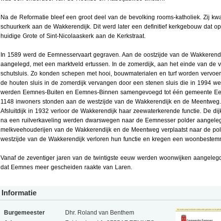
Na de Reformatie bleef een groot deel van de bevolking rooms-katholiek. Zij k
schuurkerk aan de Wakkerendijk. Dit werd later een definitief kerkgebouw dat o
huidige Grote of Sint-Nicolaaskerk aan de Kerkstraat.
In 1589 werd de Eemnesservaart gegraven. Aan de oostzijde van de Wakkerend
aangelegd, met een marktveld ertussen. In de zomerdijk, aan het einde van de 
schutsluis. Zo konden schepen met hooi, bouwmaterialen en turf worden vervoe
de houten sluis in de zomerdijk vervangen door een stenen sluis die in 1994 we
werden Eemnes-Buiten en Eemnes-Binnen samengevoegd tot één gemeente E
1148 inwoners stonden aan de westzijde van de Wakkerendijk en de Meentweg
Afsluitdijk in 1932 verloor de Wakkerendijk haar zeewaterkerende functie. De di
na een ruilverkaveling werden dwarswegen naar de Eemnesser polder aangeleg
melkveehouderijen van de Wakkerendijk en de Meentweg verplaatst naar de pol
westzijde van de Wakkerendijk verloren hun functie en kregen een woonbestem
Vanaf de zeventiger jaren van de twintigste eeuw werden woonwijken aangele
dat Eemnes meer gescheiden raakte van Laren.
Informatie
Burgemeester
Dhr. Roland van Benthem