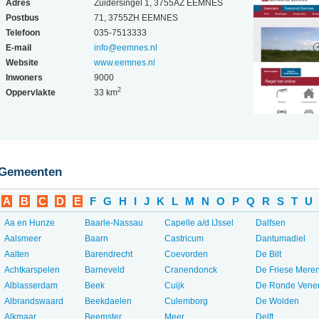
Adres
Zuidersingel 1, 3755AZ EEMNES
Postbus
71, 3755ZH EEMNES
Telefoon
035-7513333
E-mail
info@eemnes.nl
Website
www.eemnes.nl
Inwoners
9000
2
Oppervlakte
33 km
Gemeenten
A
B
C
D
E
F
G
H
I
J
K
L
M
N
O
P
Q
R
S
T
U
Aa en Hunze
Baarle-Nassau
Capelle a/d IJssel
Dalfsen
Aalsmeer
Baarn
Castricum
Dantumadiel
Aalten
Barendrecht
Coevorden
De Bilt
Achtkarspelen
Barneveld
Cranendonck
De Friese Mere
Alblasserdam
Beek
Cuijk
De Ronde Vene
Albrandswaard
Beekdaelen
Culemborg
De Wolden
Alkmaar
Beemster
Meer...
Delft