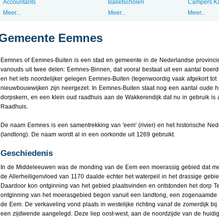
Accountants
Balletscholen
Campers K
Meer...
Meer...
Meer...
Gemeente Eemnes
Eemnes of Eemnes-Buiten is een stad en gemeente in de Nederlandse provincie
vanouds uit twee delen: Eemnes-Binnen, dat vooral bestaat uit een aantal boerd
en het iets noordelijker gelegen Eemnes-Buiten (tegenwoordig vaak afgekort to
nieuwbouwwijken zijn neergezet. In Eemnes-Buiten staat nog een aantal oude h
dorpskern, en een klein oud raadhuis aan de Wakkerendijk dat nu in gebruik is 
Raadhuis.
De naam Eemnes is een samentrekking van 'eem' (rivier) en het historische Ned
(landtong). De naam wordt al in een oorkonde uit 1269 gebruikt.
Geschiedenis
In de Middeleeuwen was de monding van de Eem een moerassig gebied dat mee
de Allerheiligenvloed van 1170 daalde echter het waterpeil in het drassige ge
Daardoor kon ontginning van het gebied plaatsvinden en ontstonden het dorp 
ontginning van het moerasgebied begon vanuit een landtong, een zogenaamde 
de Eem. De verkaveling vond plaats in westelijke richting vanaf de zomerdijk bi
een zijdwende aangelegd. Deze liep oost-west, aan de noordzijde van de huidi