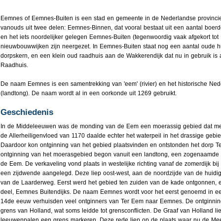
Eemnes of Eemnes-Buiten is een stad en gemeente in de Nederlandse provincie
vanouds uit twee delen: Eemnes-Binnen, dat vooral bestaat uit een aantal boerd
en het iets noordelijker gelegen Eemnes-Buiten (tegenwoordig vaak afgekort to
nieuwbouwwijken zijn neergezet. In Eemnes-Buiten staat nog een aantal oude h
dorpskern, en een klein oud raadhuis aan de Wakkerendijk dat nu in gebruik is 
Raadhuis.
De naam Eemnes is een samentrekking van 'eem' (rivier) en het historische Ned
(landtong). De naam wordt al in een oorkonde uit 1269 gebruikt.
Geschiedenis
In de Middeleeuwen was de monding van de Eem een moerassig gebied dat mee
de Allerheiligenvloed van 1170 daalde echter het waterpeil in het drassige ge
Daardoor kon ontginning van het gebied plaatsvinden en ontstonden het dorp 
ontginning van het moerasgebied begon vanuit een landtong, een zogenaamde 
de Eem. De verkaveling vond plaats in westelijke richting vanaf de zomerdijk bi
een zijdwende aangelegd. Deze liep oost-west, aan de noordzijde van de huidi
van de Laarderweg. Eerst werd het gebied ten zuiden van de kade ontgonnen, e
deel, Eemnes Buitendijks. De naam Eemnes wordt voor het eerst genoemd in ee
14de eeuw verhuisden veel ontginners van Ter Eem naar Eemnes. De ontginning
grens van Holland, wat soms leidde tot grensconflicten. De Graaf van Holland li
leeuwenpalen een grens markeren. Deze rede liep op de plaats waar nu de Me