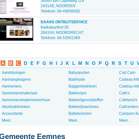
Simon van Capelweg 119
2431AE, NOORDEN
Telefoon: 06-49656582
DAANS ONTBIJTSERVICE
Kwikstaarthof 28
2841NV, MOORDRECHT
Telefoon: 06-53591369
A
B
C
D
E
F
G
H
I
J
K
L
M
N
O
P
Q
R
S
T
U
Aandrijvingen
Babyspullen
Cad Cam
Aanhangwagens
Badmode
Cadeau Art
Aannemers
Baggerbedrijven
Cadeau Art
Aannemersmateriaal
Bakkerijen
Cafe's
Aannemersmaterieelverhuur
Bakkerijgrondstoffen
Cafetaria's
Abortusklinieken
Bakkerijmachines
Callcenters
Accountants
Balletscholen
Campers K
Meer...
Meer...
Meer...
Gemeente Eemnes