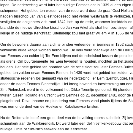
lopen. De nederzetting werd later het huidige Eemnes dat in 1339 al een eigen
schepenen. Het gebied ten westen van de rede werd door de graaf Oost-Holl
hadden bisschop Jan van Diest toegezegd niet verder westwaarts te verhuizen.
vestigden de ontginners zich rond 1342 toch op de rede, waarover inmiddels 
brandde de nieuwe Utrechtse bisschop Jan van Arkel als straf hun bezittingen af
kerkje in de huidige Kerkstraat. Uiteindelijk zou met graaf Willem V in 1356 de v
Om de bewoners daarna aan zich te binden verleende hij Eemnes in 1352 stads
verwoeste oude kerkje worden herbouwd. De kerk werd toegewijd aan de Heilige 
van Eemnes zou echter bij Ter Eem blijven met de scheisloot tussen de percel
als grens. Om buurgemeente Ter Eem tevreden te houden, mochten zij het zuid
houden. Het hele gebied ten noorden van de scheisloot zou later Eemnes-Buit
gebied ten zuiden ervan Eemnes-Binnen. In 1439 werd het gebied ten zuiden v
strategische redenen los gemaakt van de nederzetting Ter Eem (Eembrugge). He
onder de naam Eemnes-Binnendijks. Het kreeg bovendien toestemming om een 
Sint Pieterskerk werd in de volksmond het Dikke Torentje genoemd. Bij plunder
twisten tussen Holland en Utrecht werd Eemnes op 21 december 1481 door de 
platgebrand. Deze inname en plundering van Eemnes vond plaats tijdens de Sti
was een onderdeel van de Hoekse en Kabeljauwse twisten.
Na de Reformatie bleef een groot deel van de bevolking rooms-katholiek. Zij k
schuurkerk aan de Wakkerendijk. Dit werd later een definitief kerkgebouw dat o
huidige Grote of Sint-Nicolaaskerk aan de Kerkstraat.