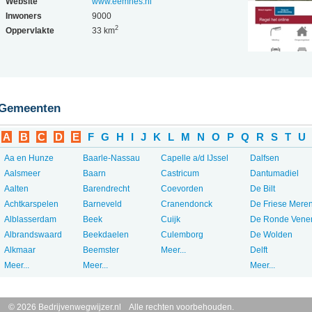
Website
www.eemnes.nl
Inwoners
9000
2
Oppervlakte
33 km
Gemeenten
A
B
C
D
E
F
G
H
I
J
K
L
M
N
O
P
Q
R
S
T
U
Aa en Hunze
Baarle-Nassau
Capelle a/d IJssel
Dalfsen
Aalsmeer
Baarn
Castricum
Dantumadiel
Aalten
Barendrecht
Coevorden
De Bilt
Achtkarspelen
Barneveld
Cranendonck
De Friese Mere
Alblasserdam
Beek
Cuijk
De Ronde Vene
Albrandswaard
Beekdaelen
Culemborg
De Wolden
Alkmaar
Beemster
Meer...
Delft
Meer...
Meer...
Meer...
© 2026 Bedrijvenwegwijzer.nl Alle rechten voorbehouden.