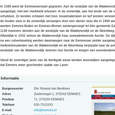
In 1589 werd de Eemnesservaart gegraven. Aan de oostzijde van de Wakkerend
aangelegd, met een marktveld ertussen. In de zomerdijk, aan het einde van de 
schutsluis. Zo konden schepen met hooi, bouwmaterialen en turf worden vervoe
de houten sluis in de zomerdijk vervangen door een stenen sluis die in 1994 we
werden Eemnes-Buiten en Eemnes-Binnen samengevoegd tot één gemeente E
1148 inwoners stonden aan de westzijde van de Wakkerendijk en de Meentweg
Afsluitdijk in 1932 verloor de Wakkerendijk haar zeewaterkerende functie. De di
na een ruilverkaveling werden dwarswegen naar de Eemnesser polder aangeleg
melkveehouderijen van de Wakkerendijk en de Meentweg verplaatst naar de pol
westzijde van de Wakkerendijk verloren hun functie en kregen een woonbestem
Vanaf de zeventiger jaren van de twintigste eeuw werden woonwijken aangele
dat Eemnes meer gescheiden raakte van Laren.
Informatie
Burgemeester
Dhr. Roland van Benthem
Adres
Zuidersingel 1, 3755AZ EEMNES
Postbus
71, 3755ZH EEMNES
Telefoon
035-7513333
E-mail
info@eemnes.nl