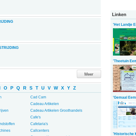
Linken
IJDING
'Het Landje 
TRIJDING
'Theetuin Ee
Meer
N
O
P
Q
R
S
T
U
V
W
X
Y
Z
n
Cad Cam
'Gemaal Eem
Cadeau Artikelen
ijven
Cadeau Artikelen Groothandels
Cafe's
ndstoffen
Cafetaria's
chines
Callcenters
'Historische