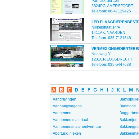
Parnaskruid 129
3824PG, AMERSFOORT
Telefoon: 06-47129425
LPD PLAAGDIERENBESTR
Nikkelstraat 14/A
1411AK, NAARDEN
Telefoon: 035-7121548
VERMEX ONGEDIERTEBES
Nootweg 31
1231CP, LOOSDRECHT
Telefoon: 035-5447638
A
B
C
D
E
F
G
H
I
J
K
L
M
Aandrijvingen
Babyspulle
Aanhangwagens
Badmode
Aannemers
Baggerbedr
Aannemersmateriaal
Bakkerijen
Aannemersmaterieelverhuur
Bakkerijgro
Abortusklinieken
Bakkerijma