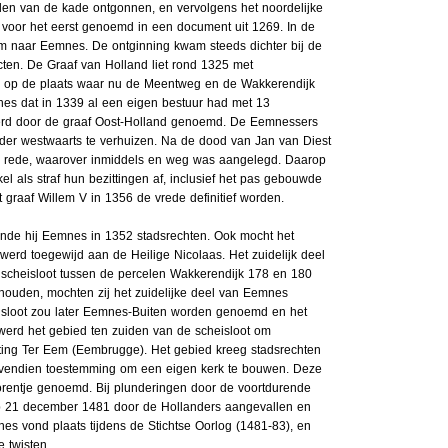
den van de kade ontgonnen, en vervolgens het noordelijke
voor het eerst genoemd in een document uit 1269. In de
m naar Eemnes. De ontginning kwam steeds dichter bij de
cten. De Graaf van Holland liet rond 1325 met
p op de plaats waar nu de Meentweg en de Wakkerendijk
nes dat in 1339 al een eigen bestuur had met 13
erd door de graaf Oost-Holland genoemd. De Eemnessers
der westwaarts te verhuizen. Na de dood van Jan van Diest
de rede, waarover inmiddels en weg was aangelegd. Daarop
 als straf hun bezittingen af, inclusief het pas gebouwde
t graaf Willem V in 1356 de vrede definitief worden.
nde hij Eemnes in 1352 stadsrechten. Ook mocht het
erd toegewijd aan de Heilige Nicolaas. Het zuidelijk deel
 scheisloot tussen de percelen Wakkerendijk 178 en 180
ouden, mochten zij het zuidelijke deel van Eemnes
isloot zou later Eemnes-Buiten worden genoemd en het
erd het gebied ten zuiden van de scheisloot om
ting Ter Eem (Eembrugge). Het gebied kreeg stadsrechten
vendien toestemming om een eigen kerk te bouwen. Deze
orentje genoemd. Bij plunderingen door de voortdurende
p 21 december 1481 door de Hollanders aangevallen en
s vond plaats tijdens de Stichtse Oorlog (1481-83), en
 twisten.