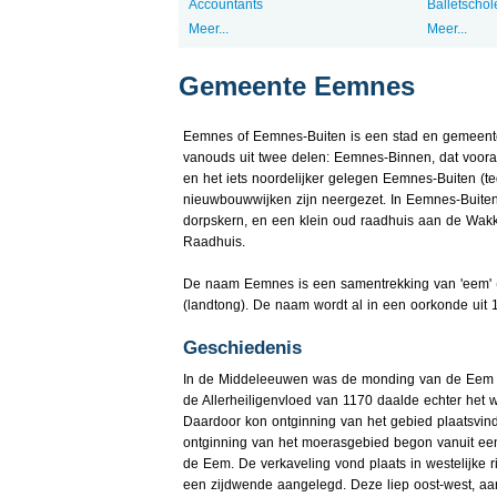
Accountants
Balletschol
Meer...
Meer...
Gemeente Eemnes
Eemnes of Eemnes-Buiten is een stad en gemeente
vanouds uit twee delen: Eemnes-Binnen, dat vooral
en het iets noordelijker gelegen Eemnes-Buiten (t
nieuwbouwwijken zijn neergezet. In Eemnes-Buiten
dorpskern, en een klein oud raadhuis aan de Wakke
Raadhuis.
De naam Eemnes is een samentrekking van 'eem' (ri
(landtong). De naam wordt al in een oorkonde uit 1
Geschiedenis
In de Middeleeuwen was de monding van de Eem e
de Allerheiligenvloed van 1170 daalde echter het 
Daardoor kon ontginning van het gebied plaatsvin
ontginning van het moerasgebied begon vanuit ee
de Eem. De verkaveling vond plaats in westelijke r
een zijdwende aangelegd. Deze liep oost-west, aa