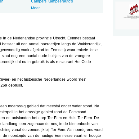
en
Campers Kampeerauto's
Meer...
 in de Nederlandse provincie Utrecht. Eemnes bestaat
 bestaat uit een aantal boerderijen langs de Wakkerendijk,
egenwoordig vaak afgekort tot Eemnes) waar enkele forse
 staat nog een aantal oude huisjes van de vroegere
rendijk dat nu in gebruik is als restaurant Het Oude
vier) en het historische Nederlandse woord 'nes'
269 gebruikt.
en moerassig gebied dat meestal onder water stond. Na
waterpeil in het drassige gebied rond de Eemmond.
den en ontstonden het dorp Ter Eem en Huis Ter Eem. De
n landtong, een zogenaamde nes, in de binnenbocht van
ichting vanaf de zomerdijk bij Ter Eem. Als noordgrens werd
n de noordzijde van de huidige Eemnesservaart ter hoogte