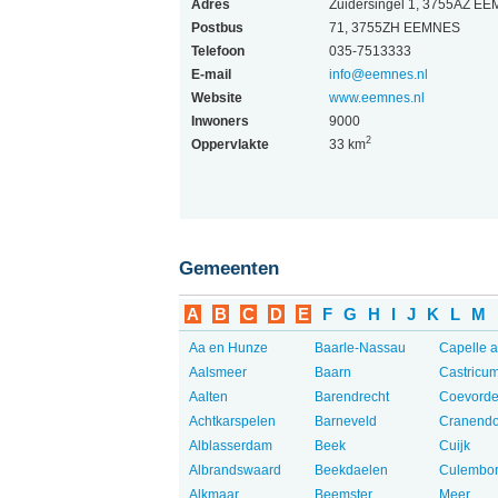
Adres
Zuidersingel 1, 3755AZ E
Postbus
71, 3755ZH EEMNES
Telefoon
035-7513333
E-mail
info@eemnes.nl
Website
www.eemnes.nl
Inwoners
9000
2
Oppervlakte
33 km
Gemeenten
A
B
C
D
E
F
G
H
I
J
K
L
M
Aa en Hunze
Baarle-Nassau
Capelle a
Aalsmeer
Baarn
Castricu
Aalten
Barendrecht
Coevord
Achtkarspelen
Barneveld
Cranend
Alblasserdam
Beek
Cuijk
Albrandswaard
Beekdaelen
Culembo
Alkmaar
Beemster
Meer...