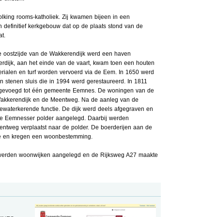
lking rooms-katholiek. Zij kwamen bijeen in een
 definitief kerkgebouw dat op de plaats stond van de
t.
 oostzijde van de Wakkerendijk werd een haven
erdijk, aan het einde van de vaart, kwam toen een houten
rialen en turf worden vervoerd via de Eem. In 1650 werd
n stenen sluis die in 1994 werd gerestaureerd. In 1811
evoegd tot één gemeente Eemnes. De woningen van de
Wakkerendijk en de Meentweg. Na de aanleg van de
eewaterkerende functie. De dijk werd deels afgegraven en
de Eemnesser polder aangelegd. Daarbij werden
ntweg verplaatst naar de polder. De boerderijen aan de
tie en kregen een woonbestemming.
w werden woonwijken aangelegd en de Rijksweg A27 maakte