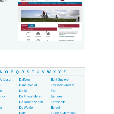
EMNES
N
O
P
Q
R
S
T
U
V
W
X
Y
Z
/d IJssel
Dalfsen
Echt-Susteren
m
Dantumadiel
Edam-Volendam
en
De Bilt
Ede
onck
De Friese Meren
Eemnes
De Ronde Venen
Eemsdelta
rg
De Wolden
Eersel
Delft
Eijsden-Margraten