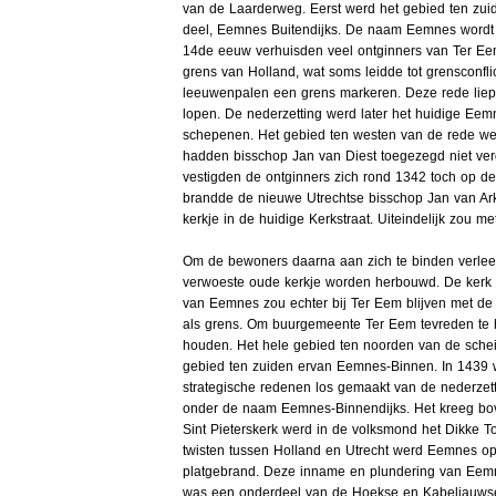
van de Laarderweg. Eerst werd het gebied ten zui
deel, Eemnes Buitendijks. De naam Eemnes wordt 
14de eeuw verhuisden veel ontginners van Ter Ee
grens van Holland, wat soms leidde tot grensconfli
leeuwenpalen een grens markeren. Deze rede lie
lopen. De nederzetting werd later het huidige Eem
schepenen. Het gebied ten westen van de rede w
hadden bisschop Jan van Diest toegezegd niet ver
vestigden de ontginners zich rond 1342 toch op 
brandde de nieuwe Utrechtse bisschop Jan van Arkel
kerkje in de huidige Kerkstraat. Uiteindelijk zou me
Om de bewoners daarna aan zich te binden verlee
verwoeste oude kerkje worden herbouwd. De kerk w
van Eemnes zou echter bij Ter Eem blijven met de
als grens. Om buurgemeente Ter Eem tevreden te h
houden. Het hele gebied ten noorden van de sche
gebied ten zuiden ervan Eemnes-Binnen. In 1439 w
strategische redenen los gemaakt van de nederzet
onder de naam Eemnes-Binnendijks. Het kreeg bo
Sint Pieterskerk werd in de volksmond het Dikke T
twisten tussen Holland en Utrecht werd Eemnes o
platgebrand. Deze inname en plundering van Eemne
was een onderdeel van de Hoekse en Kabeljauwse