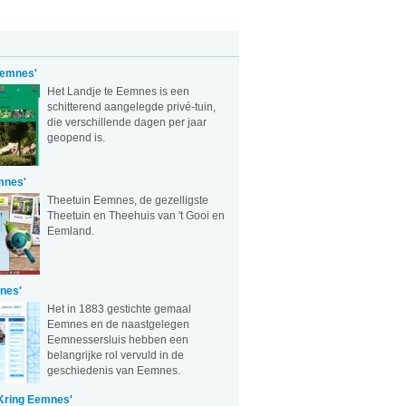
Eemnes'
Het Landje te Eemnes is een
schitterend aangelegde privé-tuin,
die verschillende dagen per jaar
geopend is.
mnes'
Theetuin Eemnes, de gezelligste
Theetuin en Theehuis van 't Gooi en
Eemland.
nes'
Het in 1883 gestichte gemaal
Eemnes en de naastgelegen
Eemnessersluis hebben een
belangrijke rol vervuld in de
geschiedenis van Eemnes.
 Kring Eemnes'