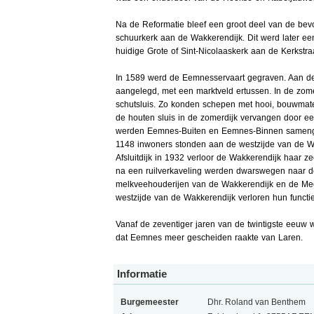
Na de Reformatie bleef een groot deel van de bevo
schuurkerk aan de Wakkerendijk. Dit werd later een
huidige Grote of Sint-Nicolaaskerk aan de Kerkstraa
In 1589 werd de Eemnesservaart gegraven. Aan de
aangelegd, met een marktveld ertussen. In de zom
schutsluis. Zo konden schepen met hooi, bouwmate
de houten sluis in de zomerdijk vervangen door ee
werden Eemnes-Buiten en Eemnes-Binnen sameng
1148 inwoners stonden aan de westzijde van de 
Afsluitdijk in 1932 verloor de Wakkerendijk haar z
na een ruilverkaveling werden dwarswegen naar 
melkveehouderijen van de Wakkerendijk en de Mee
westzijde van de Wakkerendijk verloren hun func
Vanaf de zeventiger jaren van de twintigste eeu
dat Eemnes meer gescheiden raakte van Laren.
Informatie
Burgemeester
Dhr. Roland van Benthem