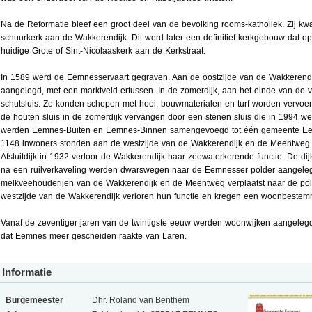
Na de Reformatie bleef een groot deel van de bevolking rooms-katholiek. Zij k
schuurkerk aan de Wakkerendijk. Dit werd later een definitief kerkgebouw dat o
huidige Grote of Sint-Nicolaaskerk aan de Kerkstraat.
In 1589 werd de Eemnesservaart gegraven. Aan de oostzijde van de Wakkerend
aangelegd, met een marktveld ertussen. In de zomerdijk, aan het einde van de 
schutsluis. Zo konden schepen met hooi, bouwmaterialen en turf worden vervoe
de houten sluis in de zomerdijk vervangen door een stenen sluis die in 1994 we
werden Eemnes-Buiten en Eemnes-Binnen samengevoegd tot één gemeente E
1148 inwoners stonden aan de westzijde van de Wakkerendijk en de Meentweg
Afsluitdijk in 1932 verloor de Wakkerendijk haar zeewaterkerende functie. De di
na een ruilverkaveling werden dwarswegen naar de Eemnesser polder aangeleg
melkveehouderijen van de Wakkerendijk en de Meentweg verplaatst naar de pol
westzijde van de Wakkerendijk verloren hun functie en kregen een woonbestem
Vanaf de zeventiger jaren van de twintigste eeuw werden woonwijken aangele
dat Eemnes meer gescheiden raakte van Laren.
Informatie
Burgemeester
Dhr. Roland van Benthem