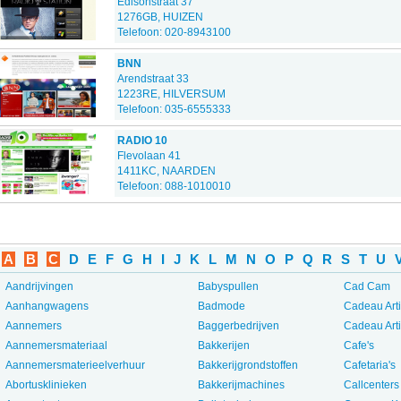
Edisonstraat 37
1276GB, HUIZEN
Telefoon: 020-8943100
BNN
Arendstraat 33
1223RE, HILVERSUM
Telefoon: 035-6555333
RADIO 10
Flevolaan 41
1411KC, NAARDEN
Telefoon: 088-1010010
A
B
C
D
E
F
G
H
I
J
K
L
M
N
O
P
Q
R
S
T
U
Aandrijvingen
Babyspullen
Cad Cam
Aanhangwagens
Badmode
Cadeau Art
Aannemers
Baggerbedrijven
Cadeau Art
Aannemersmateriaal
Bakkerijen
Cafe's
Aannemersmaterieelverhuur
Bakkerijgrondstoffen
Cafetaria's
Abortusklinieken
Bakkerijmachines
Callcenters