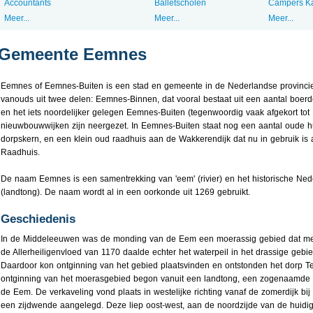
Accountants
Balletscholen
Campers K
Meer...
Meer...
Meer...
Gemeente Eemnes
Eemnes of Eemnes-Buiten is een stad en gemeente in de Nederlandse provincie
vanouds uit twee delen: Eemnes-Binnen, dat vooral bestaat uit een aantal boerd
en het iets noordelijker gelegen Eemnes-Buiten (tegenwoordig vaak afgekort to
nieuwbouwwijken zijn neergezet. In Eemnes-Buiten staat nog een aantal oude h
dorpskern, en een klein oud raadhuis aan de Wakkerendijk dat nu in gebruik is 
Raadhuis.
De naam Eemnes is een samentrekking van 'eem' (rivier) en het historische Ned
(landtong). De naam wordt al in een oorkonde uit 1269 gebruikt.
Geschiedenis
In de Middeleeuwen was de monding van de Eem een moerassig gebied dat mee
de Allerheiligenvloed van 1170 daalde echter het waterpeil in het drassige ge
Daardoor kon ontginning van het gebied plaatsvinden en ontstonden het dorp 
ontginning van het moerasgebied begon vanuit een landtong, een zogenaamde 
de Eem. De verkaveling vond plaats in westelijke richting vanaf de zomerdijk bi
een zijdwende aangelegd. Deze liep oost-west, aan de noordzijde van de huidi