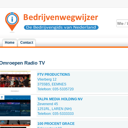
Home
Contact
Omroepen Radio TV
FTV PRODUCTIONS
Vlierberg 12
3755BS, EEMNES
Telefoon: 035-5335720
TALPA MEDIA HOLDING NV
Zevenend 45
1251RL, LAREN (NH)
Telefoon: 035-5333333
100 PROCENT GRACE