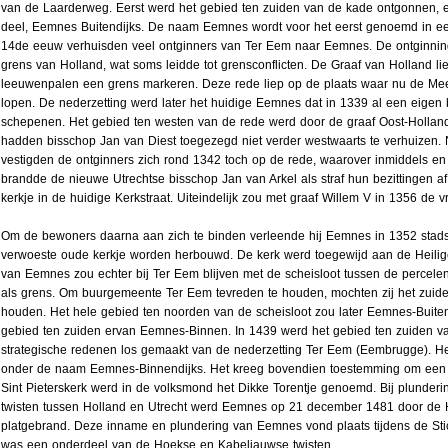
van de Laarderweg. Eerst werd het gebied ten zuiden van de kade ontgonnen, e
deel, Eemnes Buitendijks. De naam Eemnes wordt voor het eerst genoemd in ee
14de eeuw verhuisden veel ontginners van Ter Eem naar Eemnes. De ontginning
grens van Holland, wat soms leidde tot grensconflicten. De Graaf van Holland li
leeuwenpalen een grens markeren. Deze rede liep op de plaats waar nu de Me
lopen. De nederzetting werd later het huidige Eemnes dat in 1339 al een eigen
schepenen. Het gebied ten westen van de rede werd door de graaf Oost-Holl
hadden bisschop Jan van Diest toegezegd niet verder westwaarts te verhuizen.
vestigden de ontginners zich rond 1342 toch op de rede, waarover inmiddels 
brandde de nieuwe Utrechtse bisschop Jan van Arkel als straf hun bezittingen af
kerkje in de huidige Kerkstraat. Uiteindelijk zou met graaf Willem V in 1356 de v
Om de bewoners daarna aan zich te binden verleende hij Eemnes in 1352 stads
verwoeste oude kerkje worden herbouwd. De kerk werd toegewijd aan de Heilige 
van Eemnes zou echter bij Ter Eem blijven met de scheisloot tussen de percel
als grens. Om buurgemeente Ter Eem tevreden te houden, mochten zij het zuid
houden. Het hele gebied ten noorden van de scheisloot zou later Eemnes-Buit
gebied ten zuiden ervan Eemnes-Binnen. In 1439 werd het gebied ten zuiden v
strategische redenen los gemaakt van de nederzetting Ter Eem (Eembrugge). He
onder de naam Eemnes-Binnendijks. Het kreeg bovendien toestemming om een 
Sint Pieterskerk werd in de volksmond het Dikke Torentje genoemd. Bij plunder
twisten tussen Holland en Utrecht werd Eemnes op 21 december 1481 door de 
platgebrand. Deze inname en plundering van Eemnes vond plaats tijdens de Sti
was een onderdeel van de Hoekse en Kabeljauwse twisten.