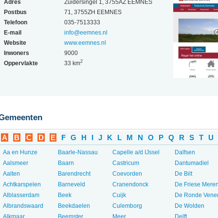
Adres
Zuidersingel 1, 3755AZ EEMNES
Postbus
71, 3755ZH EEMNES
Telefoon
035-7513333
E-mail
info@eemnes.nl
Website
www.eemnes.nl
Inwoners
9000
2
Oppervlakte
33 km
Gemeenten
A
B
C
D
E
F
G
H
I
J
K
L
M
N
O
P
Q
R
S
T
U
Aa en Hunze
Baarle-Nassau
Capelle a/d IJssel
Dalfsen
Aalsmeer
Baarn
Castricum
Dantumadiel
Aalten
Barendrecht
Coevorden
De Bilt
Achtkarspelen
Barneveld
Cranendonck
De Friese Mere
Alblasserdam
Beek
Cuijk
De Ronde Vene
Albrandswaard
Beekdaelen
Culemborg
De Wolden
Alkmaar
Beemster
Meer...
Delft