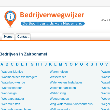
Home
Contact
Bedrijven in Zaltbommel
A
B
C
D
E
F
G
H
I
J
K
L
M
N
O
P
Q
R
S
T
U
V
Wapens Munitie
Warenhuizen
Wasma
Wasmachines Wasdrogers
Wasserettes
Wasse
Waterbouwkunde
Waterkoelers Installaties
Waterl
Waterschappen
Watersportartikelen
Water
Webdesign
Webhosting
Webwi
Weegapparatuur
Weegbruggen
Weegw
Weerdiensten
Weg Waterbouw Adviesbureaus
Wege
Wegenbouwmachines
Wellnesscentra
Welzij