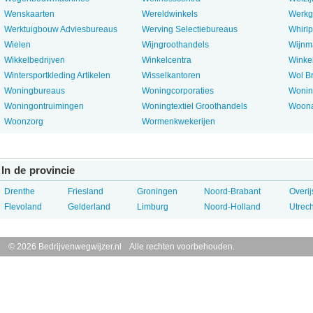
Wenskaarten
Wereldwinkels
Werkg
Werktuigbouw Adviesbureaus
Werving Selectiebureaus
Whirlp
Wielen
Wijngroothandels
Wijnm
Wikkelbedrijven
Winkelcentra
Winkel
Wintersportkleding Artikelen
Wisselkantoren
Wol B
Woningbureaus
Woningcorporaties
Woning
Woningontruimingen
Woningtextiel Groothandels
Woona
Woonzorg
Wormenkwekerijen
In de provincie
Drenthe
Friesland
Groningen
Noord-Brabant
Overij
Flevoland
Gelderland
Limburg
Noord-Holland
Utrech
© 2026 Bedrijvenwegwijzer.nl Alle rechten voorbehouden.