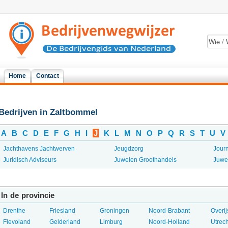
Home
Contact
Bedrijven in Zaltbommel
A
B
C
D
E
F
G
H
I
J
K
L
M
N
O
P
Q
R
S
T
U
V
Jachthavens Jachtwerven
Jeugdzorg
Journ
Juridisch Adviseurs
Juwelen Groothandels
Juwel
In de provincie
Drenthe
Friesland
Groningen
Noord-Brabant
Overij
Flevoland
Gelderland
Limburg
Noord-Holland
Utrech