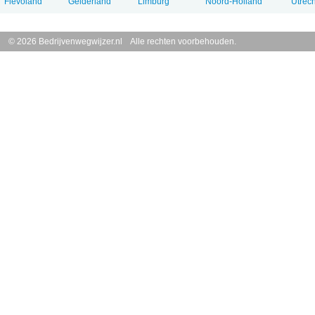
Flevoland
Gelderland
Limburg
Noord-Holland
Utrech
© 2026 Bedrijvenwegwijzer.nl Alle rechten voorbehouden.