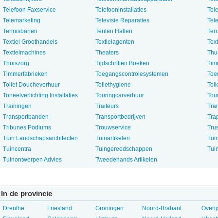
Telefoon Faxservice
Telefooninstallaties
Tel
Telemarketing
Televisie Reparaties
Tele
Tennisbanen
Tenten Hallen
Ter
Textiel Groothandels
Textielagenten
Text
Textielmachines
Theaters
Thu
Thuiszorg
Tijdschriften Boeken
Tim
Timmerfabrieken
Toegangscontrolesystemen
Toer
Toilet Doucheverhuur
Toilethygiene
Tol
Toneelverlichting Installaties
Touringcarverhuur
Tou
Trainingen
Traiteurs
Tra
Transportbanden
Transportbedrijven
Tra
Tribunes Podiums
Trouwservice
Tru
Tuin Landschapsarchitecten
Tuinartikelen
Tui
Tuincentra
Tuingereedschappen
Tui
Tuinontwerpen Advies
Tweedehands Artikelen
In de provincie
Drenthe
Friesland
Groningen
Noord-Brabant
Overij