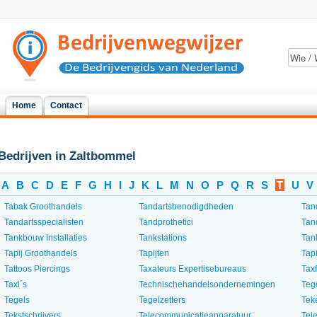
Home
Contact
Bedrijven in Zaltbommel
A
B
C
D
E
F
G
H
I
J
K
L
M
N
O
P
Q
R
S
T
U
V
Tabak Groothandels
Tandartsbenodigdheden
Tan
Tandartsspecialisten
Tandprothetici
Tan
Tankbouw Installaties
Tankstations
Tan
Tapij Groothandels
Tapijten
Tapi
Tattoos Piercings
Taxateurs Expertisebureaus
Tax
Taxi´s
Technischehandelsondernemingen
Teg
Tegels
Tegelzetters
Tek
Tekstschrijvers
Telecommunicatieapparatuur
Tel