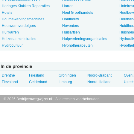
Horloges Klokken Reparaties
Horren
Hotelres
Hotels
Hout Groothandels
Houtbewe
Houtbewerkingsmachines
Houtbouw
Houthan
Houtwormverdelgers
Hoveniers
Huidthe
Huifkarren
Huisartsen
Huishoud
Huizenadministraties
Hulpverleningsorganisaties
Hydrauli
Hydrocultuur
Hypnotherapeuten
Hypothe
In de provincie
Drenthe
Friesland
Groningen
Noord-Brabant
Overij
Flevoland
Gelderland
Limburg
Noord-Holland
Utrech
© 2026 Bedrijvenwegwijzer.nl Alle rechten voorbehouden.