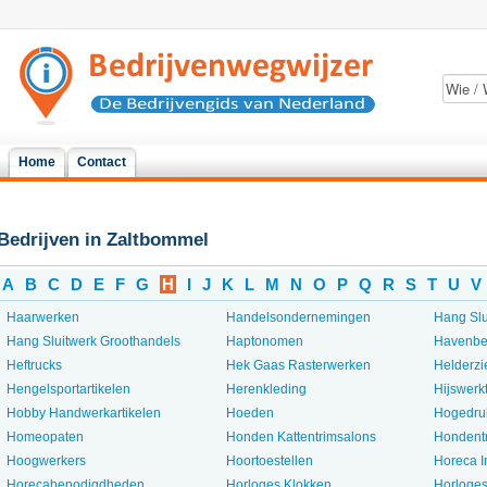
Home
Contact
Bedrijven in Zaltbommel
A
B
C
D
E
F
G
H
I
J
K
L
M
N
O
P
Q
R
S
T
U
V
Haarwerken
Handelsondernemingen
Hang Slu
Hang Sluitwerk Groothandels
Haptonomen
Havenbe
Heftrucks
Hek Gaas Rasterwerken
Helderz
Hengelsportartikelen
Herenkleding
Hijswerk
Hobby Handwerkartikelen
Hoeden
Hogedruk
Homeopaten
Honden Kattentrimsalons
Hondent
Hoogwerkers
Hoortoestellen
Horeca I
Horecabenodigdheden
Horloges Klokken
Horloges