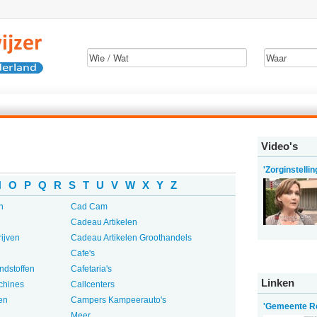
Video's
'Zorginstelli
N
O
P
Q
R
S
T
U
V
W
X
Y
Z
n
Cad Cam
Cadeau Artikelen
ijven
Cadeau Artikelen Groothandels
Cafe's
ndstoffen
Cafetaria's
Linken
chines
Callcenters
en
Campers Kampeerauto's
'Gemeente R
Meer...