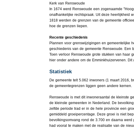
Kerk van Renswoude
In 1674 werd Renswoude een zogenaamde "Hooge en
onafhankelijke rechtspraak. Uit deze heerlijkhei
1818 werden de grenzen van de gemeente officieel 
hoe de grenzen liepen.
Recente geschiedenis
Plannen voor grenswijzigingen en gemeentelijke h
geschiedenis van de gemeente Renswoude. Een bela
Toen verloor Renswoude grote stukken van haar g
hier onder andere om de Emminkhuizervenen. Dit 
Statistiek
De gemeente telt 5.062 inwoners (1 maart 2016, b
de gemeentegrenzen liggen geen andere kernen.
Renswoude is met dit inwoneraantal de kleinste g
de kleinste gemeenten in Nederland. De bevolking 
zelfde periode trad er in de hele provincie een 
gemiddeld groeipercentage. Deze groei is niet bep
bevolkingsomvang rond de 3.700 en daarna werd pl
had vooral te maken met de realisatie van de nieuw