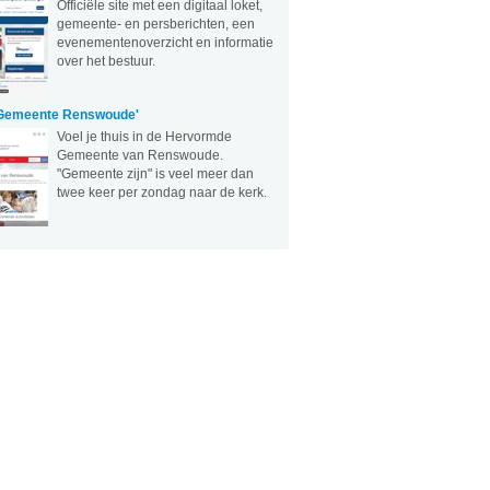
Officiële site met een digitaal loket,
gemeente- en persberichten, een
evenementenoverzicht en informatie
over het bestuur.
Gemeente Renswoude'
Voel je thuis in de Hervormde
Gemeente van Renswoude.
"Gemeente zijn" is veel meer dan
twee keer per zondag naar de kerk.