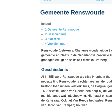
Gemeente Renswoude
Inhoud
1 Gemeente Renswoude
2 Geschiedenis
3 Statistiek
4 Voorzieningen
Renswoude (betekenis: Rhenen-s woude, uit de tijd
gemeente en plaats in de Nederlandse provincie Ut
grondgebied ligt de solitaire Emminkhuizerberg.
Geschiedenis
Al in 855 werd Renswoude als silva Hrenhem (he
nederzetting Renswoude is echter veel minder oud
bestond toen uit een versterkt huis, de Borgwal ge
1638 stichtte Johan van Reede een dorp bij de voo
met hierlangs wat lintbebouwing. Hiernaast ontsto
de Kerkstraat. Ook liet Van Reede het kasteel Re
van Jacob van Campen) bouwen.