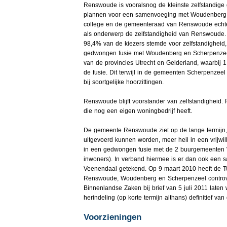
Renswoude is vooralsnog de kleinste zelfstandige 
plannen voor een samenvoeging met Woudenberg 
college en de gemeenteraad van Renswoude echte
als onderwerp de zelfstandigheid van Renswoude.
98,4% van de kiezers stemde voor zelfstandigheid
gedwongen fusie met Woudenberg en Scherpenzeel b
van de provincies Utrecht en Gelderland, waarbij
de fusie. Dit terwijl in de gemeenten Scherpenz
bij soortgelijke hoorzittingen.
Renswoude blijft voorstander van zelfstandigheid
die nog een eigen woningbedrijf heeft.
De gemeente Renswoude ziet op de lange termijn, i
uitgevoerd kunnen worden, meer heil in een vrijw
in een gedwongen fusie met de 2 buurgemeenten
inwoners). In verband hiermee is er dan ook ee
Veenendaal getekend. Op 9 maart 2010 heeft de Tw
Renswoude, Woudenberg en Scherpenzeel controversi
Binnenlandse Zaken bij brief van 5 juli 2011 laten 
herindeling (op korte termijn althans) definitief van
Voorzieningen