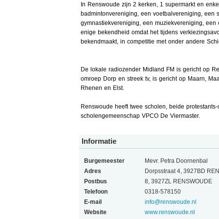
In Renswoude zijn 2 kerken, 1 supermarkt en enkel
badmintonvereniging, een voetbalvereniging, een s
gymnastiekvereniging, een muziekvereniging, een o
enige bekendheid omdat het tijdens verkiezingsav
bekendmaakt, in competitie met onder andere Sch
De lokale radiozender Midland FM is gericht op 
omroep Dorp en streek tv, is gericht op Maarn, 
Rhenen en Elst.
Renswoude heeft twee scholen, beide protestants-c
scholengemeenschap VPCO De Viermaster.
Informatie
Burgemeester
Mevr. Petra Doornenbal
Adres
Dorpsstraat 4, 3927BD 
Postbus
8, 3927ZL RENSWOUDE
Telefoon
0318-578150
E-mail
info@renswoude.nl
Website
www.renswoude.nl