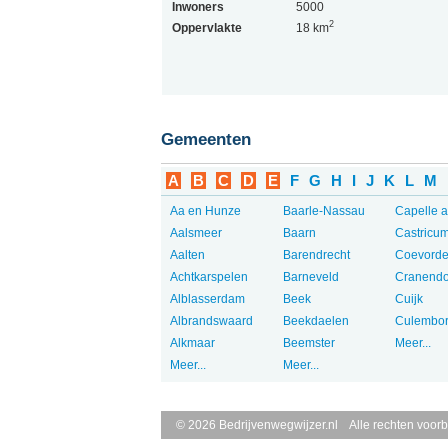
Inwoners
5000
2
Oppervlakte
18 km
Gemeenten
A
B
C
D
E
F
G
H
I
J
K
L
M
Aa en Hunze
Baarle-Nassau
Capelle a
Aalsmeer
Baarn
Castricu
Aalten
Barendrecht
Coevord
Achtkarspelen
Barneveld
Cranend
Alblasserdam
Beek
Cuijk
Albrandswaard
Beekdaelen
Culembo
Alkmaar
Beemster
Meer...
Meer...
Meer...
© 2026 Bedrijvenwegwijzer.nl Alle rechten voor