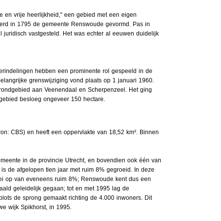
 vrije heerlijkheid," een gebied met een eigen
d werd in 1795 de gemeente Renswoude gevormd. Pas in
juridisch vastgesteld. Het was echter al eeuwen duidelijk
erindelingen hebben een prominente rol gespeeld in de
ngrijke grenswijziging vond plaats op 1 januari 1960.
rondgebied aan Veenendaal en Scherpenzeel. Het ging
gebied besloeg ongeveer 150 hectare.
ron: CBS) en heeft een oppervlakte van 18,52 km². Binnen
emeente in de provincie Utrecht, en bovendien ook één van
is de afgelopen tien jaar met ruim 8% gegroeid. In deze
groei op van eveneens ruim 8%; Renswoude kent dus een
aald geleidelijk gegaan; tot en met 1995 lag de
ots de sprong gemaakt richting de 4.000 inwoners. Dit
e wijk Spikhorst, in 1995.