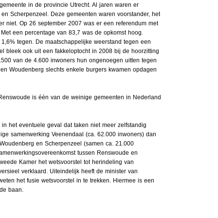
gemeente in de provincie Utrecht. Al jaren waren er
en Scherpenzeel. Deze gemeenten waren voorstander, het
r niet. Op 26 september 2007 was er een referendum met
 Met een percentage van 83,7 was de opkomst hoog.
, 1,6% tegen. De maatschappelijke weerstand tegen een
leek ook uit een fakkeloptocht in 2008 bij de hoorzitting
 1.500 van de 4.600 inwoners hun ongenoegen uitten tegen
eel en Woudenberg slechts enkele burgers kwamen opdagen
. Renswoude is één van de weinige gemeenten in Nederland
n het eventuele geval dat taken niet meer zelfstandig
illige samenwerking Veenendaal (ca. 62.000 inwoners) dan
 Woudenberg en Scherpenzeel (samen ca. 21.000
n samenwerkingsovereenkomst tussen Renswoude en
eede Kamer het wetsvoorstel tot herindeling van
eel verklaard. Uiteindelijk heeft de minister van
weten het fusie wetsvoorstel in te trekken. Hiermee is een
 de baan.