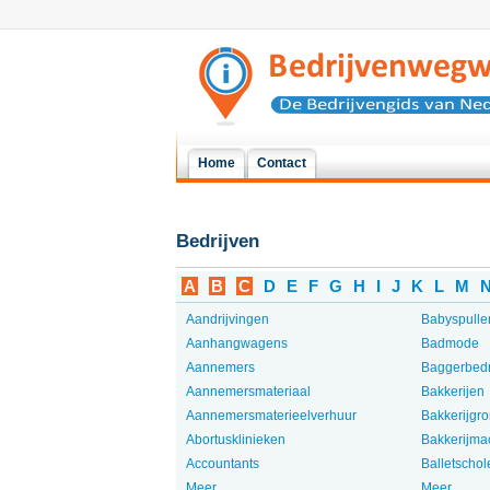
Home
Contact
Bedrijven
A
B
C
D
E
F
G
H
I
J
K
L
M
Aandrijvingen
Babyspulle
Aanhangwagens
Badmode
Aannemers
Baggerbedr
Aannemersmateriaal
Bakkerijen
Aannemersmaterieelverhuur
Bakkerijgro
Abortusklinieken
Bakkerijma
Accountants
Balletschol
Meer...
Meer...