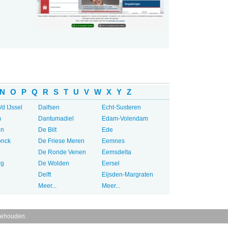
N
O
P
Q
R
S
T
U
V
W
X
Y
Z
/d IJssel
Dalfsen
Echt-Susteren
m
Dantumadiel
Edam-Volendam
en
De Bilt
Ede
onck
De Friese Meren
Eemnes
De Ronde Venen
Eemsdelta
rg
De Wolden
Eersel
Delft
Eijsden-Margraten
Meer...
Meer...
behouden.