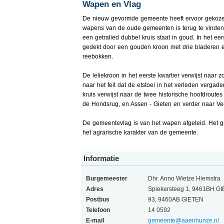
Wapen en Vlag
De nieuw gevormde gemeente heeft ervoor gekoz
wapens van de oude gemeenten is terug te vinden.
een getralied dubbel kruis staat in goud. In het ee
gedekt door een gouden kroon met drie bladeren e
reebokken.
De leliekroon in het eerste kwartier verwijst naar
naar het feit dat de etstoel in het verleden vergad
kruis verwijst naar de twee historische hoofdrout
de Hondsrug, en Assen - Gieten en verder naar V
De gemeentevlag is van het wapen afgeleid. Het gr
het agrarische karakter van de gemeente.
Informatie
Burgemeester
Dhr. Anno Wietze Hiemstra
Adres
Spiekersteeg 1, 9461BH G
Postbus
93, 9460AB GIETEN
Telefoon
14 0592
E-mail
gemeente@aaenhunze.nl