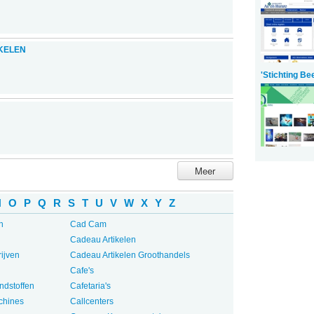
KELEN
'Stichting B
Meer
N
O
P
Q
R
S
T
U
V
W
X
Y
Z
n
Cad Cam
Cadeau Artikelen
ijven
Cadeau Artikelen Groothandels
Cafe's
ndstoffen
Cafetaria's
chines
Callcenters