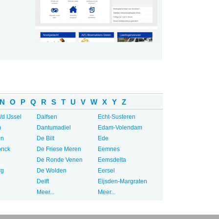
N
O
P
Q
R
S
T
U
V
W
X
Y
Z
/d IJssel
Dalfsen
Echt-Susteren
m
Dantumadiel
Edam-Volendam
en
De Bilt
Ede
onck
De Friese Meren
Eemnes
De Ronde Venen
Eemsdelta
rg
De Wolden
Eersel
Delft
Eijsden-Margraten
Meer...
Meer...