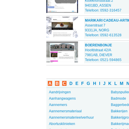
Kloekhorststraat 2
9401BD, ASSEN
Telefoon: 0592-316457
MARIKARI CADEAU-ARTI
Asserstraat 7
9331JA, NORG
Telefoon: 0592-613528
BOERENBONJE
Hoofdstraat 42/A
7981AB, DIEVER
Telefoon: 0521-594865
A
B
C
D
E
F
G
H
I
J
K
L
M
Aandrijvingen
Babyspulle
Aanhangwagens
Badmode
Aannemers
Baggerbedr
Aannemersmateriaal
Bakkerijen
Aannemersmaterieelverhuur
Bakkerijgro
Abortusklinieken
Bakkerijma