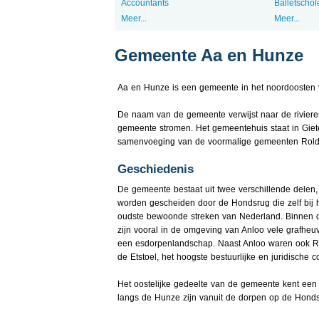
Accountants
Balletschol
Meer...
Meer...
Gemeente Aa en Hunze
Aa en Hunze is een gemeente in het noordoosten v
De naam van de gemeente verwijst naar de riviere
gemeente stromen. Het gemeentehuis staat in Giet
samenvoeging van de voormalige gemeenten Rolde,
Geschiedenis
De gemeente bestaat uit twee verschillende delen,
worden gescheiden door de Hondsrug die zelf bij he
oudste bewoonde streken van Nederland. Binnen d
zijn vooral in de omgeving van Anloo vele grafheuv
een esdorpenlandschap. Naast Anloo waren ook Ro
de Etstoel, het hoogste bestuurlijke en juridische 
Het oostelijke gedeelte van de gemeente kent ee
langs de Hunze zijn vanuit de dorpen op de Honds