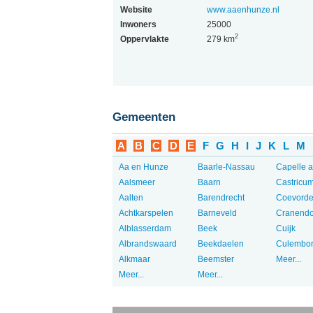
Website
www.aaenhunze.nl
Inwoners
25000
2
Oppervlakte
279 km
Gemeenten
A
B
C
D
E
F
G
H
I
J
K
L
M
Aa en Hunze
Baarle-Nassau
Capelle a
Aalsmeer
Baarn
Castricu
Aalten
Barendrecht
Coevord
Achtkarspelen
Barneveld
Cranend
Alblasserdam
Beek
Cuijk
Albrandswaard
Beekdaelen
Culembo
Alkmaar
Beemster
Meer...
Meer...
Meer...