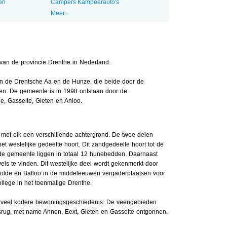
en
Campers Kampeerauto's
Meer...
an de provincie Drenthe in Nederland.
n de Drentsche Aa en de Hunze, die beide door de
en. De gemeente is in 1998 ontstaan door de
 Gasselte, Gieten en Anloo.
 met elk een verschillende achtergrond. De twee delen
t westelijke gedeelte hoort. Dit zandgedeelte hoort tot de
e gemeente liggen in totaal 12 hunebedden. Daarnaast
els te vinden. Dit westelijke deel wordt gekenmerkt door
lde en Balloo in de middeleeuwen vergaderplaatsen voor
college in het toenmalige Drenthe.
n veel kortere bewoningsgeschiedenis. De veengebieden
rug, met name Annen, Eext, Gieten en Gasselte ontgonnen.