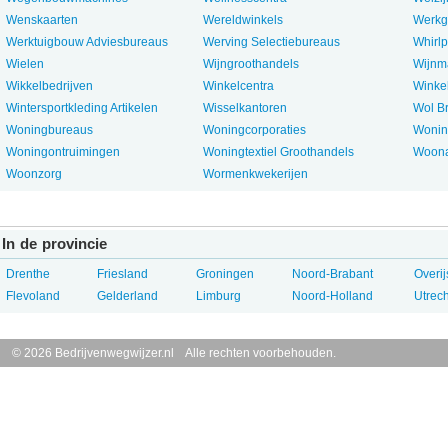
Wenskaarten
Wereldwinkels
Werkg
Werktuigbouw Adviesbureaus
Werving Selectiebureaus
Whirlp
Wielen
Wijngroothandels
Wijnm
Wikkelbedrijven
Winkelcentra
Winkel
Wintersportkleding Artikelen
Wisselkantoren
Wol B
Woningbureaus
Woningcorporaties
Woning
Woningontruimingen
Woningtextiel Groothandels
Woona
Woonzorg
Wormenkwekerijen
In de provincie
Drenthe
Friesland
Groningen
Noord-Brabant
Overij
Flevoland
Gelderland
Limburg
Noord-Holland
Utrech
© 2026 Bedrijvenwegwijzer.nl Alle rechten voorbehouden.