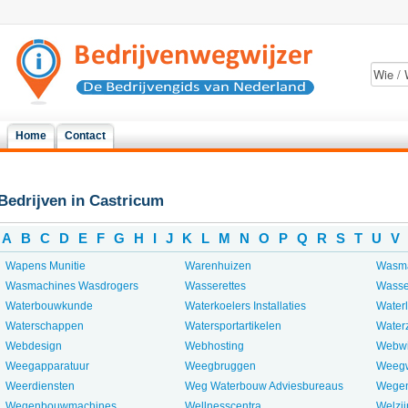
Home
Contact
Bedrijven in Castricum
A
B
C
D
E
F
G
H
I
J
K
L
M
N
O
P
Q
R
S
T
U
V
Wapens Munitie
Warenhuizen
Wasma
Wasmachines Wasdrogers
Wasserettes
Wasse
Waterbouwkunde
Waterkoelers Installaties
Waterl
Waterschappen
Watersportartikelen
Water
Webdesign
Webhosting
Webwi
Weegapparatuur
Weegbruggen
Weegw
Weerdiensten
Weg Waterbouw Adviesbureaus
Wege
Wegenbouwmachines
Wellnesscentra
Welzij